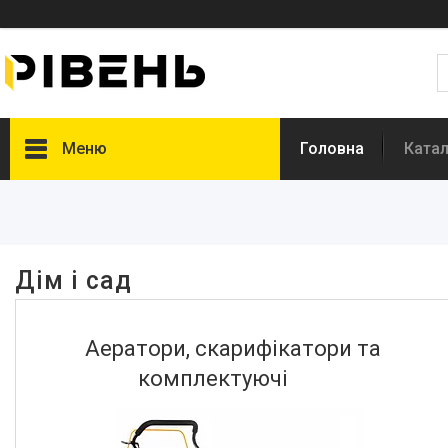
Меню
Головна
Катал
Фільтри
Ціна
Дім і сад
В наявності
Так
204
Аератори, скарифікатори та
Виробник
комплектуючі
292062
2
API
1