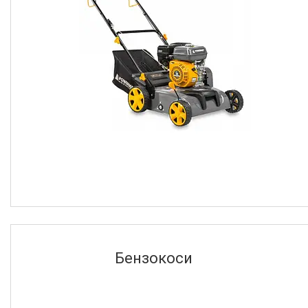
Boxer
5
Fighter
1
Flora
178
Ще 29
Бензокоси