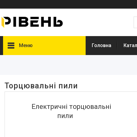
Меню
Головна
Катал
Фільтри
Ціна
Торцювальні пили
Виробник
Forte
1
Електричні торцювальні
Kraft Dele
4
пили
Kraft&Dele
1