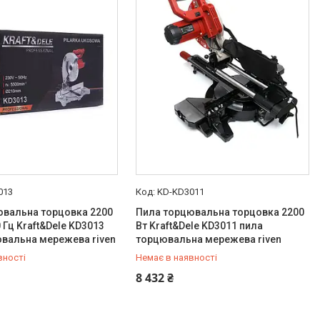
013
KD-KD3011
ювальна торцовка 2200
Пила торцювальна торцовка 2200
0 Гц Kraft&Dele KD3013
Вт Kraft&Dele KD3011 пила
вальна мережева riven
торцювальна мережева riven
вності
Немає в наявності
454-50-15
+380 (99) 454-50-15
8 432 ₴