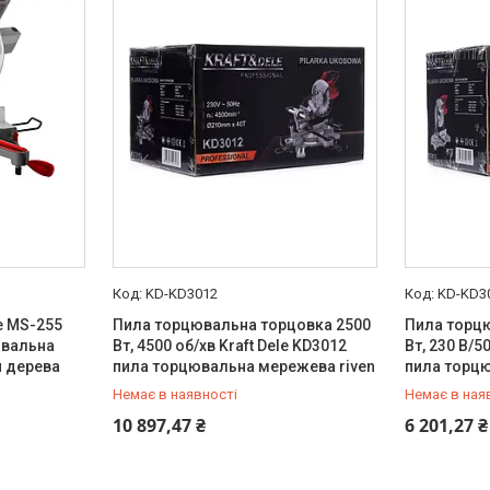
KD-KD3012
KD-KD3
e MS-255
Пила торцювальна торцовка 2500
Пила торц
ювальна
Вт, 4500 об/хв Kraft Dele KD3012
Вт, 230 В/5
 дерева
пила торцювальна мережева riven
пила торцю
Немає в наявності
Немає в ная
+380 (99) 454-50-15
+380 (99) 
10 897,47 ₴
6 201,27 ₴