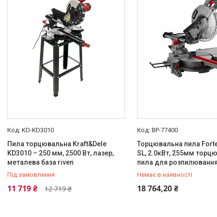
KD-KD3010
BP-77400
Пила торцювальна Kraft&Dele
Торцювальна пила Fort
KD3010 – 250 мм, 2500 Вт, лазер,
SL, 2.0кВт, 255мм торц
металева база riven
пила для розпилювання
Під замовлення
Немає в наявності
+380 (99) 454-50-15
11 719 ₴
18 764,20 ₴
12 719 ₴