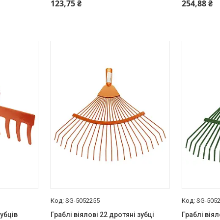
+380 (99) 454-50-15
+380 (99) 
123,75 ₴
254,88 ₴
SG-5052255
SG-505
зубців
Граблі віялові 22 дротяні зубці
Граблі вія