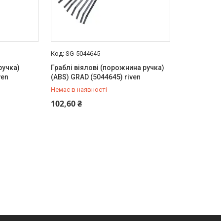
SG-5044645
ручка)
Граблі віялові (порожнина ручка)
ven
(ABS) GRAD (5044645) riven
Немає в наявності
+380 (99) 454-50-15
102,60 ₴