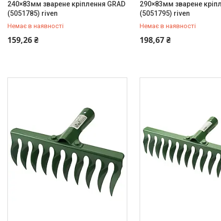
240×83мм зварене кріплення GRAD
290×83мм зварене кріп
(5051785) riven
(5051795) riven
Немає в наявності
Немає в наявності
+380 (99) 454-50-15
+380 (99) 454-50-15
159,26 ₴
198,67 ₴