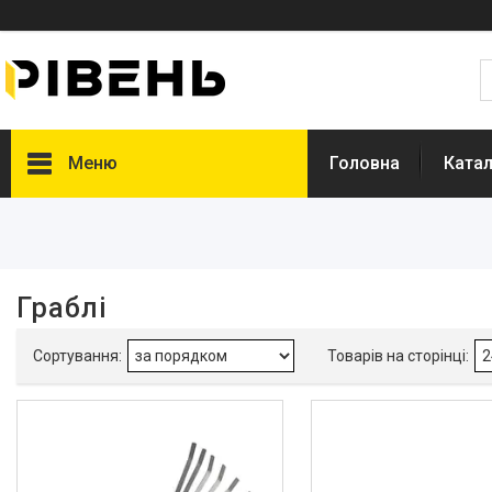
Меню
Головна
Катал
Фільтри
Посадочні совки, вилки
Граблі
Граблі