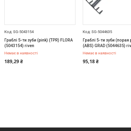
SG-5043154
SG-5044635
Граблі 5-ти зуби (pink) (TPR) FLORA
Граблі 5-ти зуби (порая 
(5043154) riven
(ABS) GRAD (5044635) ri
Немає в наявності
Немає в наявності
+380 (99) 454-50-15
+380 (99) 454-50-15
189,29 ₴
95,18 ₴