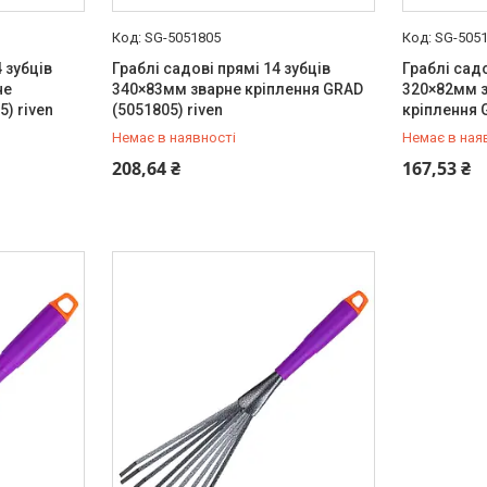
SG-5051805
SG-505
 зубців
Граблі садові прямі 14 зубців
Граблі садо
не
340×83мм зварне кріплення GRAD
320×82мм 
) riven
(5051805) riven
кріплення 
Немає в наявності
Немає в ная
+380 (99) 454-50-15
+380 (99) 
208,64 ₴
167,53 ₴