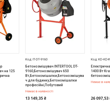
IT-DT-9160
KD-KD4
вр
Бетонозмішувач INTERTOOL DT-
Електрична
ч на 125
9160,Бетонозмішувач 650
1400 Вт Kra
трична
Вт,Бетономішалки,Бетонозмішува
бетонозміш
ч для будинку,Бетономішалки
Немає в ная
професійні,Побутовий
Немає в наявності
+380 (99) 454-50-15
+380 (99) 
13 149,35 ₴
26 097,53 