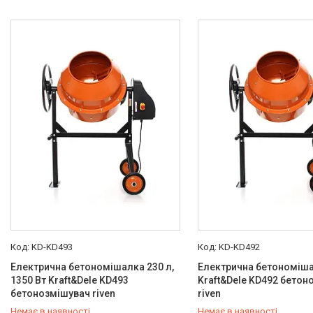
Стан
Новий
3
Виробник
Forte
1
Intertool
1
Kraft Dele
6
Кентавр
1
KD-KD493
KD-KD492
Електрична бетономішалка 230 л,
Електрична бетономіша
1350 Вт Kraft&Dele KD493
Kraft&Dele KD492 бетон
бетонозмішувач riven
riven
Немає в наявності
Немає в наявності