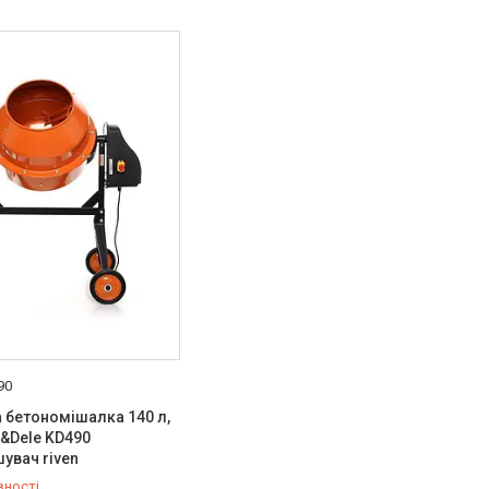
90
 бетономішалка 140 л,
t&Dele KD490
увач riven
вності