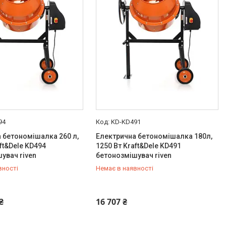
94
KD-KD491
 бетономішалка 260 л,
Електрична бетономішалка 180л,
ft&Dele KD494
1250 Вт Kraft&Dele KD491
увач riven
бетонозмішувач riven
вності
Немає в наявності
454-50-15
+380 (99) 454-50-15
₴
16 707 ₴