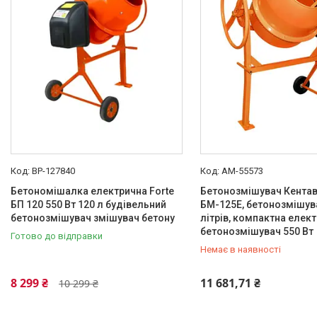
Об'єм бака бетономішалки, л
Частота обертів барабана, об/хв
Наявність
В наявності
1
Принцип дії бетономішалки
BP-127840
AM-55573
Бетономішалка електрична Forte
Бетонозмішувач Кента
Гравітаційний
1
БП 120 550 Вт 120 л будівельний
БМ-125Е, бетонозмішува
бетонозмішувач змішувач бетону
Живлення
літрів, компактна елек
бетонозмішувач 550 Вт
Готово до відправки
Мережа 220В
2
Немає в наявності
Фіксатор положення колесі, що
перекидається
+380 (99) 454-50-15
8 299 ₴
11 681,71 ₴
10 299 ₴
Так
1