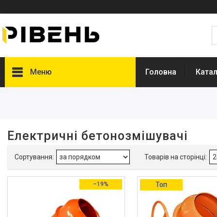
Меню
Головна
Катал
Фільтри
Діапазон цін, ₴
Електричні бетонозмішувачі
Гарантійний термін, міс
Діаметр отвору барабана, мм
–19%
Топ
Об'єм готової суміші, л