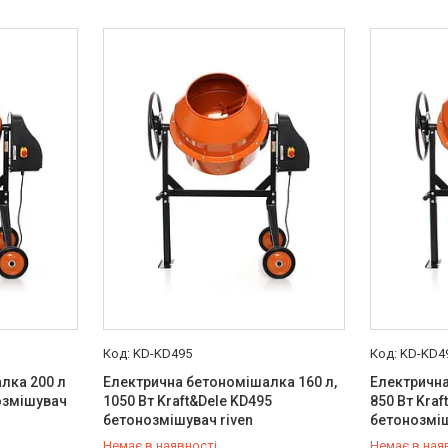
KD-KD495
KD-KD4
лка 200 л
Електрична бетономішалка 160 л,
Електрична
озмішувач
1050 Вт Kraft&Dele KD495
850 Вт Kraf
бетонозмішувач riven
бетонозміш
Немає в наявності
Немає в ная