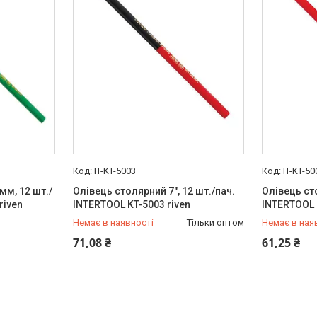
IT-KT-5003
IT-KT-50
мм, 12 шт./
Олівець столярний 7", 12 шт./пач.
Олівець сто
riven
INTERTOOL KT-5003 riven
INTERTOOL 
Немає в наявності
Тільки оптом
Немає в ная
+380 (99) 454-50-15
+380 (99) 
71,08 ₴
61,25 ₴