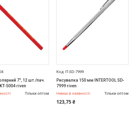
04
IT-SD-7999
лярний 7", 12 шт./пач.
Рисувалка 150 мм INTERTOOL SD-
KT-5004 riven
7999 riven
вності
Тільки оптом
Немає в наявності
Тільки оптом
454-50-15
+380 (99) 454-50-15
123,75 ₴