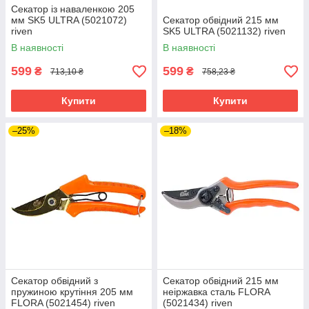
Секатор із наваленкою 205
мм SK5 ULTRA (5021072)
Секатор обвідний 215 мм
riven
SK5 ULTRA (5021132) riven
В наявності
В наявності
599
599
₴
₴
713,10 ₴
758,23 ₴
Купити
Купити
–25%
–18%
Секатор обвідний з
Секатор обвідний 215 мм
пружиною крутіння 205 мм
неіржавка сталь FLORA
FLORA (5021454) riven
(5021434) riven