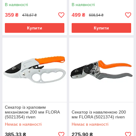
В наявності
В наявності
359
499
₴
₴
478,67 ₴
608,54 ₴
Купити
Купити
Секатор із храповим
механізмом 200 мм FLORA
Секатор із наваленкою 200
(5021354) riven
мм FLORA (5021374) riven
Немає в наявності
Немає в наявності
385,33
275,90
₴
₴