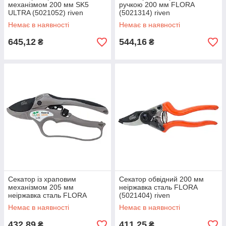
механізмом 200 мм SK5
ручкою 200 мм FLORA
ULTRA (5021052) riven
(5021314) riven
Немає в наявності
Немає в наявності
645,12
544,16
₴
₴
Секатор із храповим
Секатор обвідний 200 мм
механізмом 205 мм
неіржавка сталь FLORA
неіржавка сталь FLORA
(5021404) riven
(5021344) riven
Немає в наявності
Немає в наявності
432,89
411,25
₴
₴