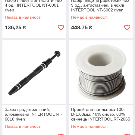
Набір пінцетів антистатичних
Набір пінцетів радіотехнічних
4 од., INTERTOOL NT-6001
9 од., антистатичні, в чохлі
riven
INTERTOOL NT-6002 riven
Немає в наявності
Немає в наявності
136,25
448,75
₴
₴
Захват радіотехнічний,
Припій для паяльника 100г.
алюмінієвий INTERTOOL NT-
D-1.00мм, 40% олово, 60%
6010 riven
свинець INTERTOOL RT-2065
riven
Немає в наявності
Немає в наявності