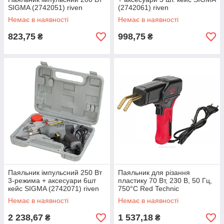
SIGMA (2742051) riven
(2742061) riven
Немає в наявності
Немає в наявності
823,75
998,75
₴
₴
Паяльник імпульсний 250 Вт
Паяльник для різання
3-режима + аксесуари 6шт
пластику 70 Вт, 230 В, 50 Гц,
кейс SIGMA (2742071) riven
750°C Red Technic
RTZDP0034 пістолет-
Немає в наявності
Немає в наявності
паяльник riven
2 238,67
1 537,18
₴
₴