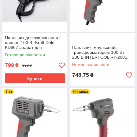
Паяльник для зварювання і
паяння 100 Вт Kraft Dele
KD867 апарат для
Паяльник імпульсний з
зварювання пластику riven
трансформатором 100 Вт,
Готово до відправки
230 В INTERTOOL RT-2001,
Паяльник для
799
Немає в наявності
₴
888 ₴
електромонтажу riven
748,75
₴
Купити
Топ
Новинка