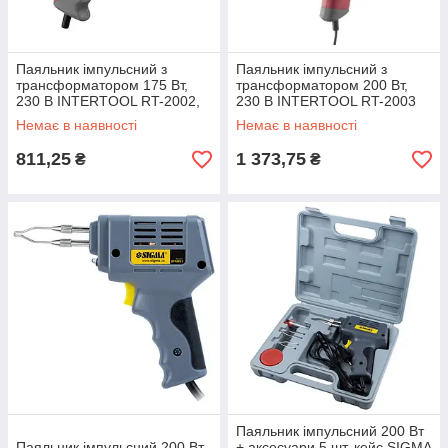
Паяльник імпульсний з
Паяльник імпульсний з
трансформатором 175 Вт,
трансформатором 200 Вт,
230 В INTERTOOL RT-2002,
230 В INTERTOOL RT-2003
Контактний паяльник riven
Імпульсний паяльник
Немає в наявності
Немає в наявності
інтертул riven
811,25
1 373,75
₴
₴
Паяльник імпульсний 200 Вт
Паяльник імпульсний 200 Вт
+ аксесуари 5 шт. кейс SIGMA