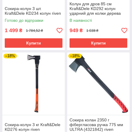
Колун для дров 85 см
Сокира-колун 3 шт.
Kraft&Dele KD292 колун
Kraft&Dele KD234 колун riven
ударний для колки дерева
riven
Готово до відправки
В наявності
1 499
949
₴
₴
1 784,52 ₴
1 038 ₴
Купити
Купити
–18%
–18%
Сокира колан 2350 г
Сокира-колун 3 кг Kraft&Dele
фібергласова ручка 775 мм
KD276 колун riven
ULTRA (4321842) riven