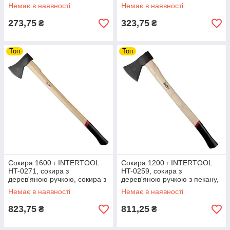
Немає в наявності
Немає в наявності
273,75
323,75
₴
₴
Топ
Топ
Сокира 1600 г INTERTOOL
Сокира 1200 г INTERTOOL
HT-0271, сокира з
HT-0259, сокира з
дерев'яною ручкою, сокира з
дерев'яною ручкою з пекану,
дерева пекан, сокира для
сокира з твердістю леза 48-
Немає в наявності
Немає в наявності
колки дров riven
57 HRC riven
823,75
811,25
₴
₴