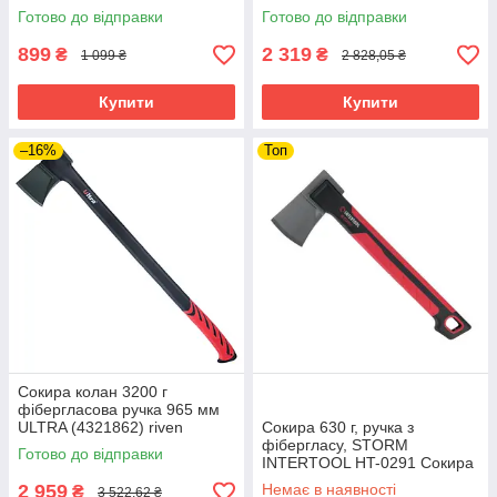
Готово до відправки
Готово до відправки
899
2 319
₴
₴
1 099 ₴
2 828,05 ₴
Купити
Купити
–16%
Топ
Сокира колан 3200 г
фібергласова ручка 965 мм
ULTRA (4321862) riven
Сокира 630 г, ручка з
фібергласу, STORM
Готово до відправки
INTERTOOL HT-0291 Сокира
сталь riven
2 959
Немає в наявності
₴
3 522,62 ₴