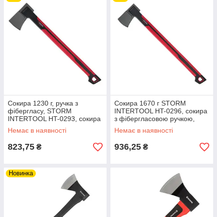
Сокира 1230 г, ручка з
Сокира 1670 г STORM
фібергласу, STORM
INTERTOOL HT-0296, сокира
INTERTOOL HT-0293, сокира
з фібергласовою ручкою,
з фібергласовою ручкою,
сокира для рубки та колки
Немає в наявності
Немає в наявності
сокира для рубки riven
дров riven
823,75
936,25
₴
₴
Новинка