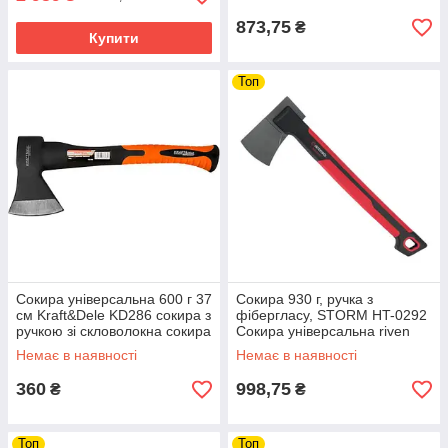
873,75
₴
Купити
Топ
Сокира універсальна 600 г 37
Сокира 930 г, ручка з
см Kraft&Dele KD286 сокира з
фібергласу, STORM HT-0292
ручкою зі скловолокна сокира
Сокира універсальна riven
для дачі сокира для рубки
Немає в наявності
Немає в наявності
колод сокири
360
998,75
₴
₴
Топ
Топ