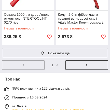
Сокира 1000 г. з дерев'яною
Колун 2,0 кг фіберглас із
рукояткою INTERTOOL HT-
кованої вуглецевої сталі
0270 riven
Vitals Master Колун сокира 2
кг
Немає в наявності
Немає в наявності
386,25
2 673
₴
₴
Показати ще
1
/ 4
Про нас
95% позитивних з 126 відгуків за рік
Працює з 10.09.2024
м. Львів
вулиця Зелена, 283, Львів, Львівська область, 79066,