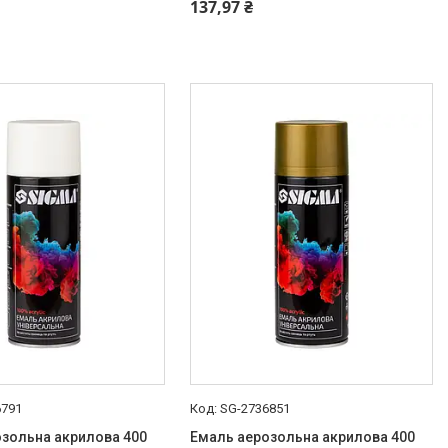
454-50-15
+380 (99) 454-50-15
137,97 ₴
6791
SG-2736851
зольна акрилова 400
Емаль аерозольна акрилова 400