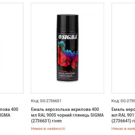
SG-2736631
SG-273
лова 400
Емаль аерозольна акрилова 400
Емаль аеро
SIGMA
мл RAL 9005 чорний глянець SIGMA
мл RAL 901
(2736631) riven
(2736641) r
Немає в наявності
Немає в ная