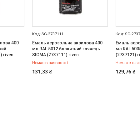
SG-2737111
SG-273
лова 400
Емаль аерозольна акрилова 400
Емаль аеро
чий
мл RAL 5012 блакитний глянець
мл RAL 500
 riven
SIGMA (2737111) riven
(2737121) r
Немає в наявності
Немає в ная
+380 (99) 454-50-15
+380 (99) 
131,33 ₴
129,76 ₴