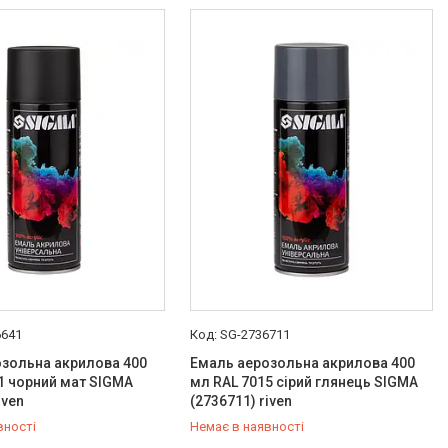
6641
SG-2736711
зольна акрилова 400
Емаль аерозольна акрилова 400
1 чорний мат SIGMA
мл RAL 7015 сірий глянець SIGMA
iven
(2736711) riven
вності
Немає в наявності