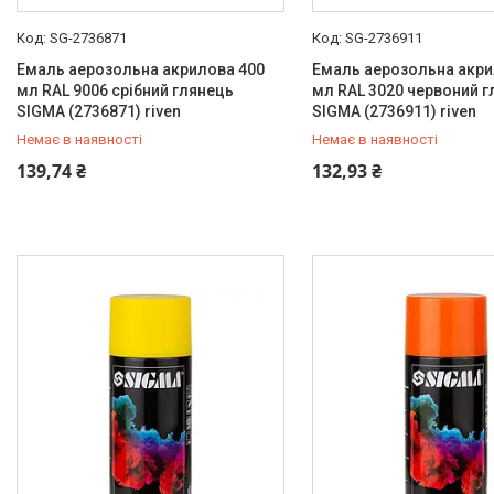
SG-2736871
SG-2736911
Емаль аерозольна акрилова 400
Емаль аерозольна акри
мл RAL 9006 срібний глянець
мл RAL 3020 червоний г
SIGMA (2736871) riven
SIGMA (2736911) riven
Немає в наявності
Немає в наявності
+380 (99) 454-50-15
+380 (99) 454-50-15
139,74 ₴
132,93 ₴