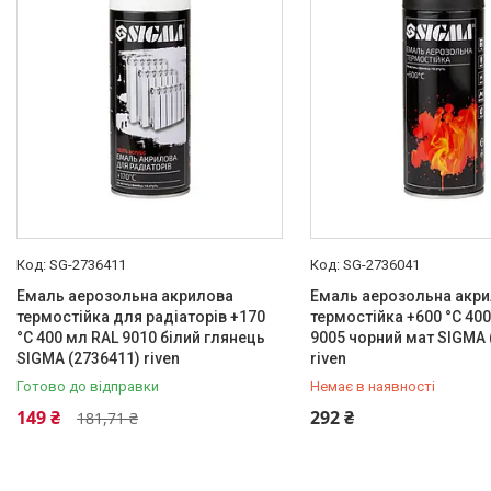
SG-2736411
SG-2736041
Емаль аерозольна акрилова
Емаль аерозольна акр
термостійка для радіаторів +170
термостійка +600 °C 40
°C 400 мл RAL 9010 білий глянець
9005 чорний мат SIGMA 
SIGMA (2736411) riven
riven
Готово до відправки
Немає в наявності
+380 (99) 454-50-15
149 ₴
292 ₴
181,71 ₴