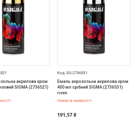
6521
SG-2736531
озольна акрилова хром
Емаль аерозольна акрилова хром
нзовий SIGMA (2736521)
400 мл срібний SIGMA (2736531)
riven
вності
Немає в наявності
454-50-15
+380 (99) 454-50-15
191,57 ₴