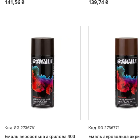
+380 (99) 454-50-15
+380 (99) 454-50-15
141,56 ₴
139,74 ₴
SG-2736761
SG-2736771
Емаль аерозольна акрилова 400
Емаль аерозольна акри