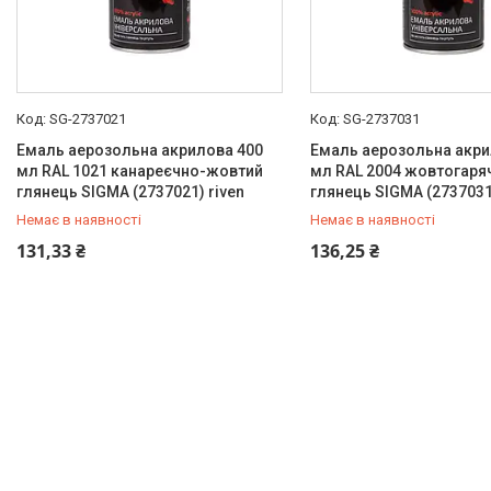
SG-2737021
SG-2737031
Емаль аерозольна акрилова 400
Емаль аерозольна акри
мл RAL 1021 канареєчно-жовтий
мл RAL 2004 жовтогаря
глянець SIGMA (2737021) riven
глянець SIGMA (2737031)
Немає в наявності
Немає в наявності
+380 (99) 454-50-15
+380 (99) 454-50-15
131,33 ₴
136,25 ₴