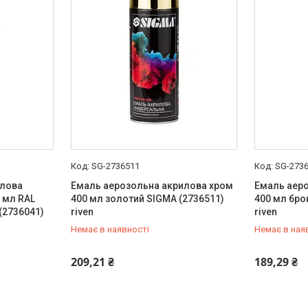
SG-2736511
SG-273
илова
Емаль аерозольна акрилова хром
Емаль аер
0 мл RAL
400 мл золотий SIGMA (2736511)
400 мл бро
(2736041)
riven
riven
Немає в наявності
Немає в ная
+380 (99) 454-50-15
+380 (99) 
209,21 ₴
189,29 ₴