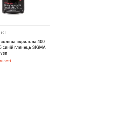
7121
зольна акрилова 400
5 синій глянець SIGMA
iven
вності
454-50-15