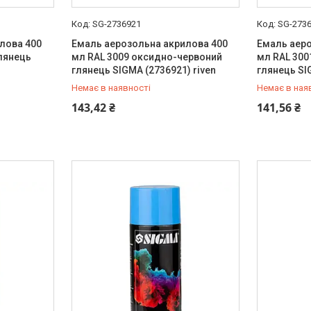
SG-2736921
SG-273
лова 400
Емаль аерозольна акрилова 400
Емаль аеро
лянець
мл RAL 3009 оксидно-червоний
мл RAL 300
глянець SIGMA (2736921) riven
глянець SI
Немає в наявності
Немає в ная
+380 (99) 454-50-15
+380 (99) 
143,42 ₴
141,56 ₴