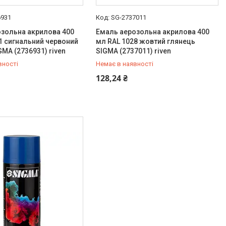
6931
SG-2737011
зольна акрилова 400
Емаль аерозольна акрилова 400
1 сигнальний червоний
мл RAL 1028 жовтий глянець
GMA (2736931) riven
SIGMA (2737011) riven
вності
Немає в наявності
454-50-15
+380 (99) 454-50-15
128,24 ₴