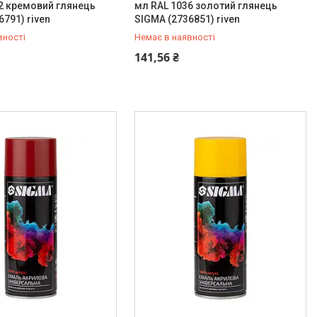
2 кремовий глянець
мл RAL 1036 золотий глянець
6791) riven
SIGMA (2736851) riven
вності
Немає в наявності
454-50-15
+380 (99) 454-50-15
141,56 ₴