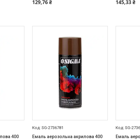
+380 (99) 454-50-15
+380 (99) 
129,76 ₴
145,33 ₴
SG-2736781
SG-273
лова 400
Емаль аерозольна акрилова 400
Емаль аеро