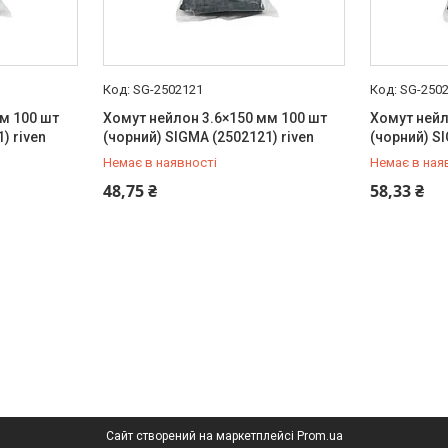
SG-2502121
SG-250
м 100 шт
Хомут нейлон 3.6×150 мм 100 шт
Хомут ней
) riven
(чорний) SIGMA (2502121) riven
(чорний) SI
Немає в наявності
Немає в ная
+380 (99) 454-50-15
+380 (99) 
48,75 ₴
58,33 ₴
Сайт створений на маркетплейсі
Prom.ua