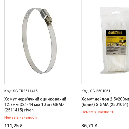
SG-TR2511415
SG-2501061
Хомут черв'ячний оцинкований
Хомут нейлон 2.5×200м
12.7мм D21-44 мм 10 шт GRAD
(білий) SIGMA (2501061) 
(2511415) riven
Немає в наявності
Немає в наявності
+380 (99) 454-50-15
+380 (99) 454-50-15
111,25 ₴
36,71 ₴