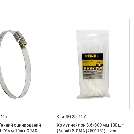
1465
SG-2501151
'ячний оцинкований
Хомут нейлон 3.6×300 мм 100 шт
50-76мм 10шт GRAD
(білий) SIGMA (2501151) riven