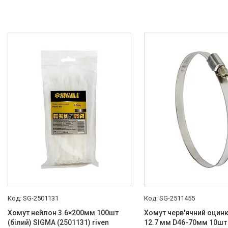
SG-2501131
SG-2511455
Хомут нейлон 3.6×200мм 100шт
Хомут черв'ячний оцин
(білий) SIGMA (2501131) riven
12.7 мм D46-70мм 10шт