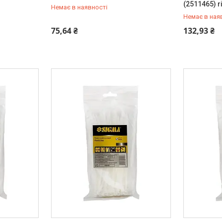
(2511465) r
Немає в наявності
Немає в ная
+380 (99) 454-50-15
+380 (99) 
75,64 ₴
132,93 ₴