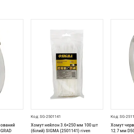
SG-2501141
SG-251
кований
Хомут нейлон 3.6×250 мм 100 шт
Хомут черв
 GRAD
(білий) SIGMA (2501141) riven
12.7 мм D