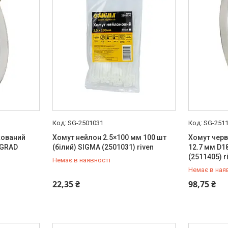
SG-2501031
SG-251
кований
Хомут нейлон 2.5×100 мм 100 шт
Хомут черв
 GRAD
(білий) SIGMA (2501031) riven
12.7 мм D
(2511405) r
Немає в наявності
Немає в ная
+380 (99) 454-50-15
+380 (99) 
22,35 ₴
98,75 ₴