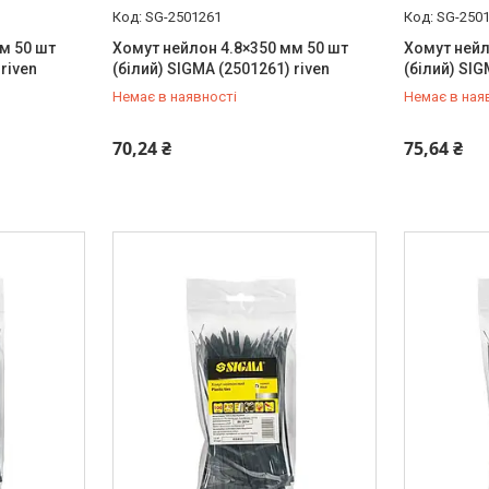
SG-2501261
SG-250
м 50 шт
Хомут нейлон 4.8×350 мм 50 шт
Хомут нейл
riven
(білий) SIGMA (2501261) riven
(білий) SIG
Немає в наявності
Немає в ная
+380 (99) 454-50-15
+380 (99) 
70,24 ₴
75,64 ₴