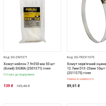
SG-2501371
SG-TR2511375
Хомут нейлон 7.9×350 мм 50 шт
Хомут черв'ячний оцин
(білий) SIGMA (2501371) riven
12.7мм D13-23мм 10шт
(2511375) riven
Готово до відправки
Немає в наявності
+380 (99) 454-50-15
139 ₴
89,61 ₴
165,48 ₴