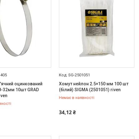
1405
SG-2501051
'ячний оцинкований
Хомут нейлон 2.5×150 мм 100 шт
18-32мм 10шт GRAD
(білий) SIGMA (2501051) riven
iven
Немає в наявності
вності
454-50-15
+380 (99) 454-50-15
34,12 ₴