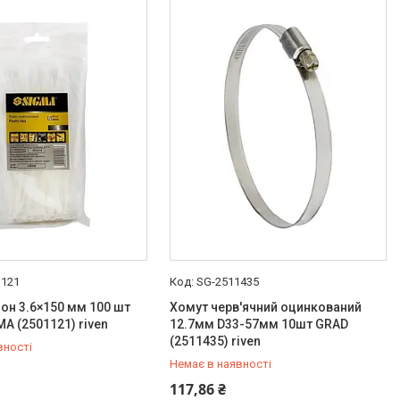
1121
SG-2511435
он 3.6×150 мм 100 шт
Хомут черв'ячний оцинкований
MA (2501121) riven
12.7мм D33-57мм 10шт GRAD
(2511435) riven
вності
Немає в наявності
454-50-15
+380 (99) 454-50-15
117,86 ₴