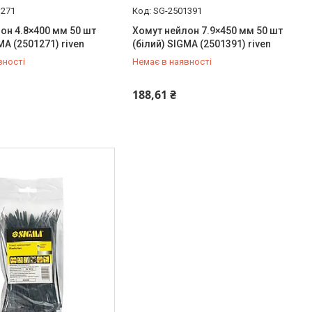
1271
SG-2501391
он 4.8×400 мм 50 шт
Хомут нейлон 7.9×450 мм 50 шт
MA (2501271) riven
(білий) SIGMA (2501391) riven
вності
Немає в наявності
454-50-15
+380 (99) 454-50-15
188,61 ₴