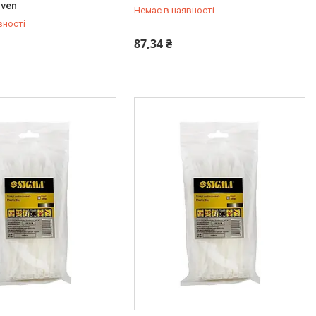
iven
Немає в наявності
вності
454-50-15
+380 (99) 454-50-15
87,34 ₴