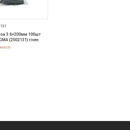
2131
лон 3.6×200мм 100шт
GMA (2502131) riven
вності
454-50-15