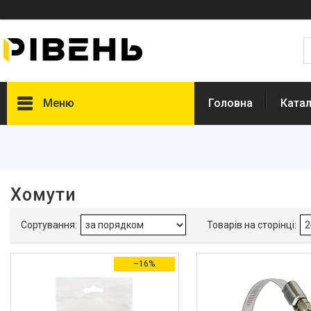
Меню
Головна
Катал
Фільтри
Діапазон цін, ₴
Хомути
Наявність
В наявності
1
Виробник
–16%
Grad
11
Sigma
63