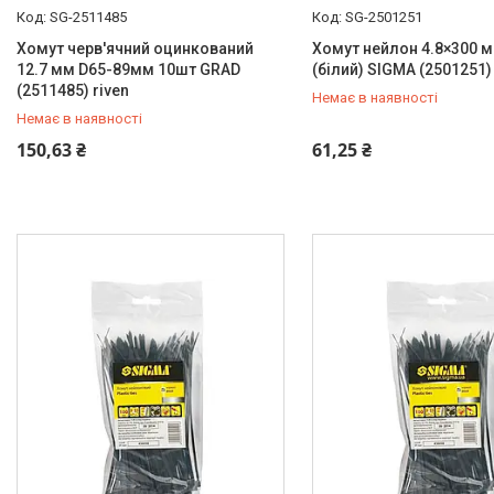
SG-2511485
SG-2501251
Хомут черв'ячний оцинкований
Хомут нейлон 4.8×300 м
12.7 мм D65-89мм 10шт GRAD
(білий) SIGMA (2501251) 
(2511485) riven
Немає в наявності
Немає в наявності
+380 (99) 454-50-15
+380 (99) 454-50-15
150,63 ₴
61,25 ₴