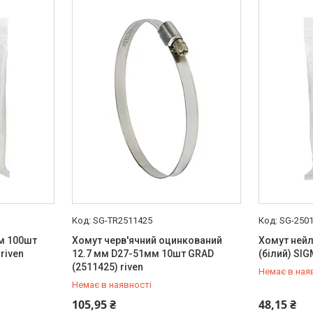
SG-TR2511425
SG-250
м 100шт
Хомут черв'ячний оцинкований
Хомут нейл
riven
12.7 мм D27-51мм 10шт GRAD
(білий) SIG
(2511425) riven
Немає в ная
Немає в наявності
+380 (99) 454-50-15
+380 (99) 
105,95 ₴
48,15 ₴