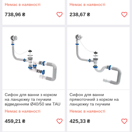
riven
Немає в наявності
Немає в наявності
738,96
238,67
₴
₴
Сифон для ванни з корком
Сифон для ванни
на ланцюжку та гнучким
прямоточний з корком на
відведенням Ø40/50 мм TAU
ланцюжку та гнучким
(9843620) riven
відведенням Ø40/50 мм TAU
Немає в наявності
Немає в наявності
(9843820) riven
459,21
425,33
₴
₴