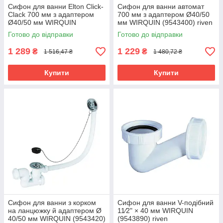
Сифон для ванни Elton Click-
Сифон для ванни автомат
Clack 700 мм з адаптером
700 мм з адаптером Ø40/50
Ø40/50 мм WIRQUIN
мм WIRQUIN (9543400) riven
(9543210) riven
Готово до відправки
Готово до відправки
1 289
1 229
₴
₴
1 516,47 ₴
1 480,72 ₴
Купити
Купити
Сифон для ванни з корком
Сифон для ванни V-подібний
на ланцюжку й адаптером Ø
11⁄2" × 40 мм WIRQUIN
40/50 мм WIRQUIN (9543420)
(9543890) riven