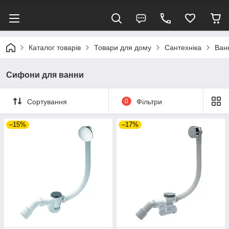
Каталог товарів
Товари для дому
Сантехніка
Ван
Сифони для ванни
Сортування
0
Фільтри
–15%
–17%