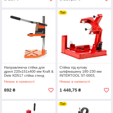
Топ
Направляюча стійка для
Стійка під кутову
дрилі 220x151х400 мм Kraft &
шліфмашину 180-230 мм
Dele KD517 стійка стенд
INTERTOOL ST-0003,
кріплення для дрилі riven
Станина для кутової
Немає в наявності
Немає в наявності
шліфмашини riven
892
1 448,75
₴
₴
Топ