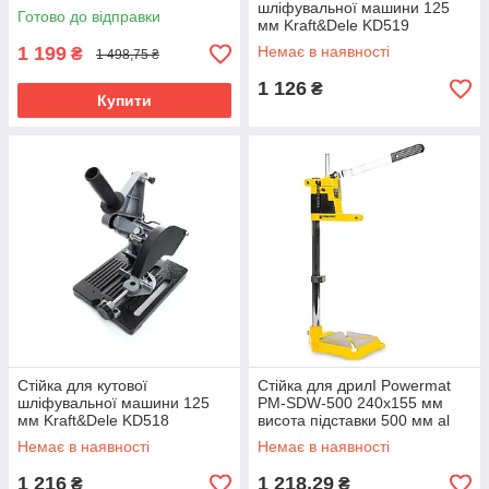
Професійна підставка для
шліфувальної машини 125
Готово до відправки
шліфувальної машини riven
мм Kraft&Dele KD519
підставка для шліфувальної
1 199
Немає в наявності
₴
1 498,75 ₴
машини riven
1 126
₴
Купити
Стійка для кутової
Стійка для дрилІ Powermat
шліфувальної машини 125
PM-SDW-500 240х155 мм
мм Kraft&Dele KD518
висота підставки 500 мм al
підставка для шліфувальної
riven
Немає в наявності
Немає в наявності
машини riven
1 216
1 218,29
₴
₴