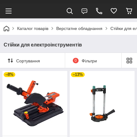
Каталог товарів
Верстатне обладнання
Стійки для е
Стійки для електроінструментів
Сортування
0
Фільтри
–8%
–13%