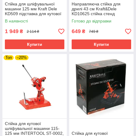
Стійка для шліфувальної
Направляюча стійка для
машини 125 мм Kraft Dele
дрилі 43 см Kraft&Dele
KD509 підставка для кутової
KD10625 стійка стенд
шліфувальної машини riven
кріплення для дрилі riven
В наявності
Готово до відправки
1 949
649
₴
₴
2 114 ₴
749 ₴
Купити
Купити
Топ
–20%
Стійка для кутової
шліфувальної машини 115-
125 мм INTERTOOL ST-0002,
Стійка для кутової