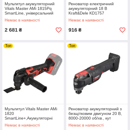
Мультитул акумуляторний
Реноватор електричний
Vitals Master AMi 1815Pq
акумуляторний 18 В
SmartLine, універсальний
Kraft&Dele KD1757
мультитул 18 В
акумуляторний інструмент
Немає в наявності
Немає в наявності
реноватор riven
2 681
916
₴
₴
Топ
Топ
Мультитул Vitals Master AMi
Реноватор акумуляторний з
1820
безщітковим двигуном 20 В,
SmartLine+,Акумуляторні
8000-20000 об/хв., кут
реноватори
осциляції 3.2° без ЗП та АКБ
Немає в наявності
Немає в наявності
мультитул,Мультитул
riven