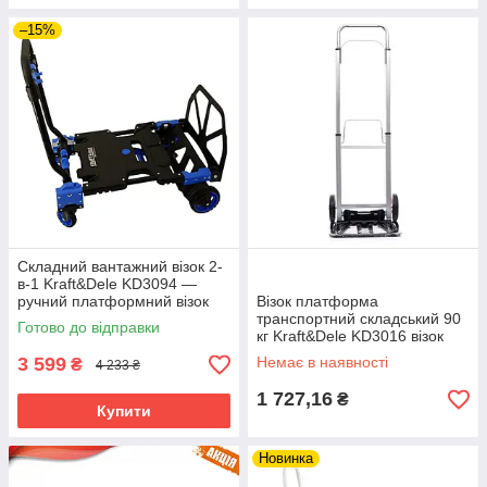
–15%
Складний вантажний візок 2-
в-1 Kraft&Dele KD3094 —
ручний платформний візок
Візок платформа
150 кг riven
транспортний складський 90
Готово до відправки
кг Kraft&Dele KD3016 візок
платформний riven
3 599
Немає в наявності
₴
4 233 ₴
1 727,16
₴
Купити
Новинка