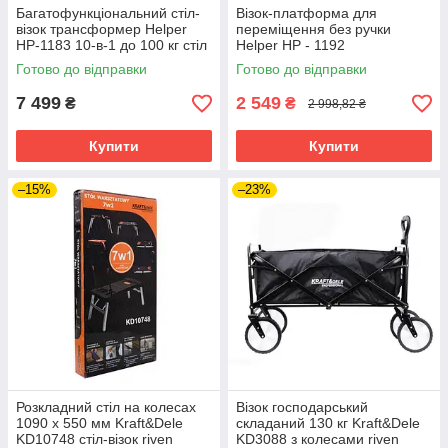
Багатофункціональний стіл-
Візок-платформа для
візок трансформер Helper
переміщення без ручки
HP-1183 10-в-1 до 100 кг стіл
Helper HP - 1192
для майстерні складний стіл-
вантажопідйомність 136 кг
Готово до відправки
Готово до відправки
візок
платформа для
переміщення меблів і
7 499
2 549
₴
₴
2 998,82 ₴
вантажів
Купити
Купити
–15%
–23%
Розкладний стіл на колесах
Візок господарський
1090 x 550 мм Kraft&Dele
складаний 130 кг Kraft&Dele
KD10748 стіл-візок riven
KD3088 з колесами riven