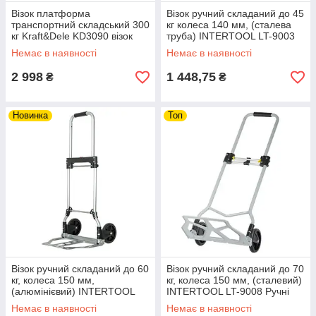
Візок платформа
Візок ручний складаний до 45
транспортний складський 300
кг колеса 140 мм, (сталева
кг Kraft&Dele KD3090 візок
труба) INTERTOOL LT-9003
платформний riven
Ручні візки riven
Немає в наявності
Немає в наявності
2 998
1 448,75
₴
₴
Новинка
Топ
Візок ручний складаний до 60
Візок ручний складаний до 70
кг, колеса 150 мм,
кг, колеса 150 мм, (сталевий)
(алюмінієвий) INTERTOOL
INTERTOOL LT-9008 Ручні
LT-9005 Ручні візки riven
візки riven
Немає в наявності
Немає в наявності