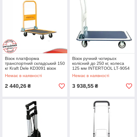
Візок платформа
Візок ручний чотирьох
транспортний складський 150
колісний до 250 кг, колеса
кг Kraft Dele KD3091 візок
125 мм INTERTOOL LT-9054
платформний riven
Чотириколісні візки ручні riven
Немає в наявності
Немає в наявності
2 440,26
3 938,55
₴
₴