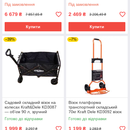
Під замовлення
Під замовлення
6 679
2 469
₴
₴
7 857,65 ₴
3 206,49 ₴
Купити
Купити
–39%
–7%
Садовий складний візок на
Візок платформа
колесах Kraft&Dele KD3087
транспортний складський
— об’єм 90 л, зручний
70кг Kraft Dele KD3092 візок
транспортний візок riven
платформний riven
Готово до відправки
Готово до відправки
1 999
1 199
₴
₴
3 297 ₴
1 283 ₴