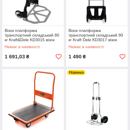
Візок платформа
Візок платформа
транспортний складський 80
транспортний складський 90
кг Kraft&Dele KD3015 візок
кг Kraft Dele KD3017 візок
платформний riven
платформний riven
Немає в наявності
Немає в наявності
1 691,03
1 490
₴
₴
Новинка