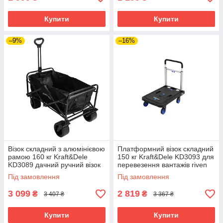
Купити
Купити
–9%
–16%
Візок складний з алюмінієвою
Платформний візок складний
рамою 160 кг Kraft&Dele
150 кг Kraft&Dele KD3093 для
KD3089 дачний ручний візок
перевезення вантажів riven
riven
Під замовлення
Під замовлення
3 099
2 819
₴
₴
3 407 ₴
3 367 ₴
Купити
Купити