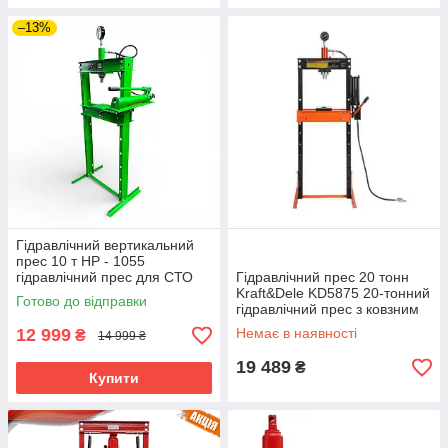
–13%
Гідравлічний вертикальний
прес 10 т HP - 1055
гідравлічний прес для СТО
Гідравлічний прес 20 тонн
прес гідравлічний для
Kraft&Dele KD5875 20-тонний
Готово до відправки
майстерні
гідравлічний прес з ковзним
поршнем
12 999
Немає в наявності
₴
14 999 ₴
19 489
₴
Купити