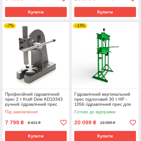
Купити
Купити
–7%
–13%
Професійний гідравлічний
Гідравлічний вертикальний
прес 2 т Kraft Dele KD10343
прес підлоговий 30 т HP -
ручний гідравлічний прес
1056 гідравлічний прес для
riven
автосервісу та майстерні
Під замовлення
Готово до відправки
7 799
20 099
₴
₴
8 421 ₴
23 099 ₴
Купити
Купити