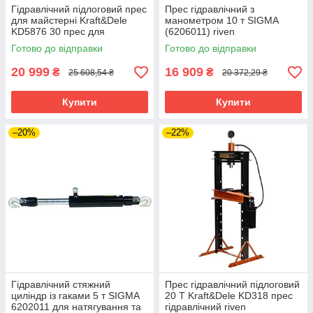
Гідравлічний підлоговий прес
Прес гідравлічний з
для майстерні Kraft&Dele
манометром 10 т SIGMA
KD5876 30 прес для
(6206011) riven
майстерні гідравлічного типу
Готово до відправки
Готово до відправки
20 999
16 909
₴
₴
25 608,54 ₴
20 372,29 ₴
Купити
Купити
–20%
–22%
Гідравлічний стяжний
Прес гідравлічний підлоговий
циліндр із гаками 5 т SIGMA
20 Т Kraft&Dele KD318 прес
6202011 для натягування та
гідравлічний riven