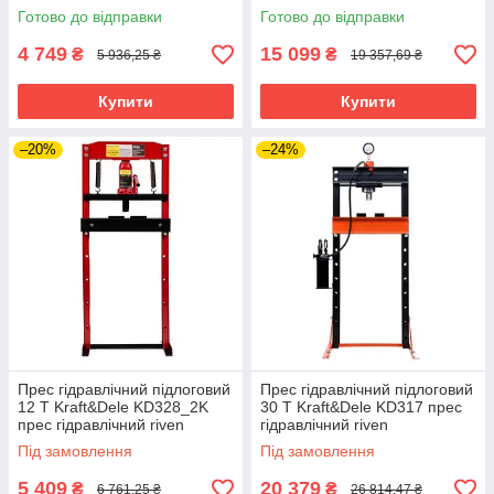
стяжки деталей
Готово до відправки
Готово до відправки
4 749
15 099
₴
₴
5 936,25 ₴
19 357,69 ₴
Купити
Купити
–20%
–24%
Прес гідравлічний підлоговий
Прес гідравлічний підлоговий
12 Т Kraft&Dele KD328_2K
30 Т Kraft&Dele KD317 прес
прес гідравлічний riven
гідравлічний riven
Під замовлення
Під замовлення
5 409
20 379
₴
₴
6 761,25 ₴
26 814,47 ₴