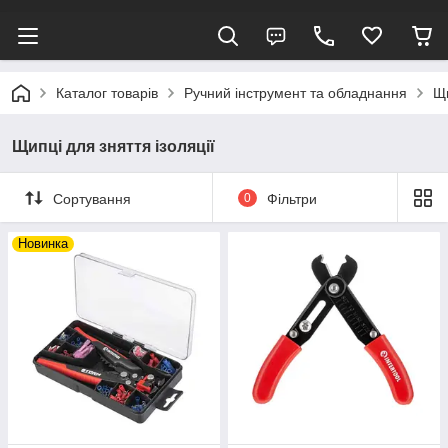
Каталог товарів
Ручний інструмент та обладнання
Щи
Щипці для зняття ізоляції
Сортування
0
Фільтри
Новинка