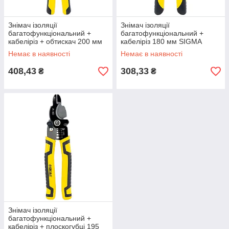
Знімач ізоляції
Знімач ізоляції
багатофункціональний +
багатофункціональний +
кабеліріз + обтискач 200 мм
кабеліріз 180 мм SIGMA
SIGMA (4371451) riven
(4371471) riven
Немає в наявності
Немає в наявності
408,43
308,33
₴
₴
Знімач ізоляції
багатофункціональний +
кабеліріз + плоскогубці 195