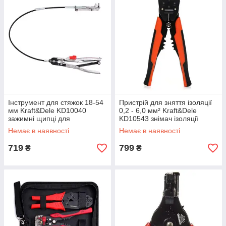
Інструмент для стяжок 18-54
Пристрій для зняття ізоляції
мм Kraft&Dele KD10040
0,2 - 6,0 мм² Kraft&Dele
зажимні щипці для
KD10543 знімач ізоляції
мотузкових стяжок riven
проводів riven
Немає в наявності
Немає в наявності
719
799
₴
₴