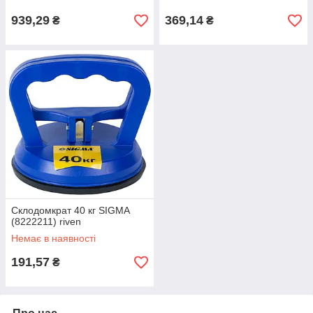
939,29
369,14
₴
₴
Склодомкрат 40 кг SIGMA
(8222211) riven
Немає в наявності
191,57
₴