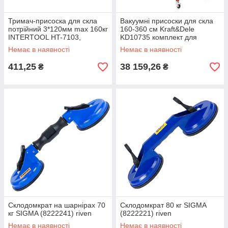
Тримач-присоска для скла
Вакуумні присоски для скла
потрійний 3*120мм max 160кг
160-360 см Kraft&Dele
INTERTOOL HT-7103,
KD10735 комплект для
Потрійна присоска для скла
перенесення плитки riven
Немає в наявності
Немає в наявності
riven
411,25
38 159,26
₴
₴
Склодомкрат на шарнірах 70
Склодомкрат 80 кг SIGMA
кг SIGMA (8222241) riven
(8222221) riven
Немає в наявності
Немає в наявності