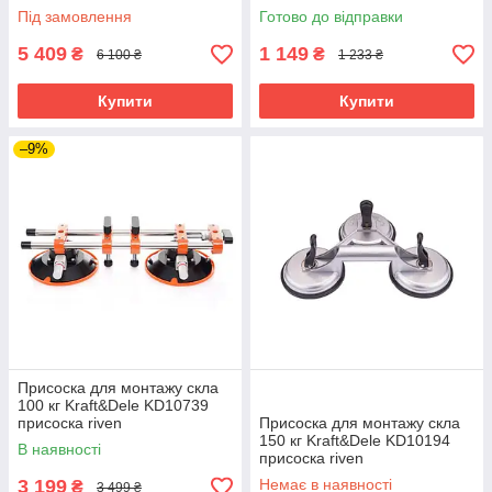
для плитки riven
Під замовлення
Готово до відправки
5 409
1 149
₴
₴
6 100 ₴
1 233 ₴
Купити
Купити
–9%
Присоска для монтажу скла
100 кг Kraft&Dele KD10739
присоска riven
Присоска для монтажу скла
150 кг Kraft&Dele KD10194
В наявності
присоска riven
3 199
Немає в наявності
₴
3 499 ₴