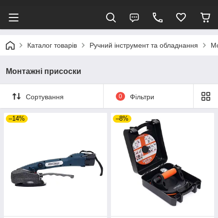
Каталог товарів
Ручний інструмент та обладнання
Мо
Монтажні присоски
Сортування
0
Фільтри
–14%
–8%