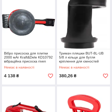
Вібро присоска для плитки
Тримач пляшки BUT-8L-UB
2000 мАг Kraft&Dele KD10792
5/8 л кільце для бутля
вібраційна присоска riven
кріплення для ємностей
фіксатор баклажки riven
Немає в наявності
Немає в наявності
4 138
380,26
₴
₴