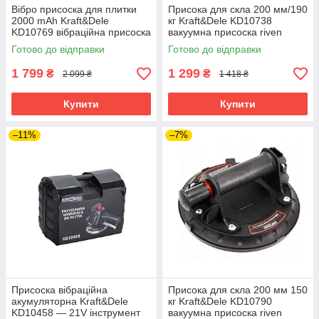
Вібро присоска для плитки
Присока для скла 200 мм/190
2000 mAh Kraft&Dele
кг Kraft&Dele KD10738
KD10769 вібраційна присоска
вакуумна присоска riven
riven
Готово до відправки
Готово до відправки
1 799
1 299
₴
₴
2 099 ₴
1 418 ₴
Купити
Купити
–11%
–7%
Присоска вібраційна
Присока для скла 200 мм 150
акумуляторна Kraft&Dele
кг Kraft&Dele KD10790
KD10458 — 21V інструмент
вакуумна присоска riven