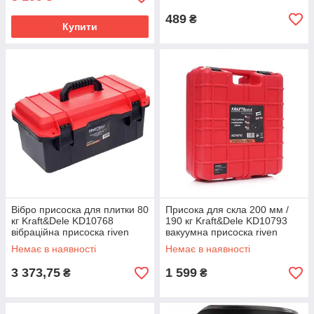
489
₴
Купити
Вібро присоска для плитки 80
Присока для скла 200 мм /
кг Kraft&Dele KD10768
190 кг Kraft&Dele KD10793
вібраційна присоска riven
вакуумна присоска riven
Немає в наявності
Немає в наявності
3 373,75
1 599
₴
₴