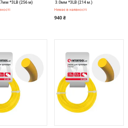
7мм *3LB (256 м)
3.0мм *3LB (214 м.)
вності
Немає в наявності
454-50-15
+380 (99) 454-50-15
940 ₴