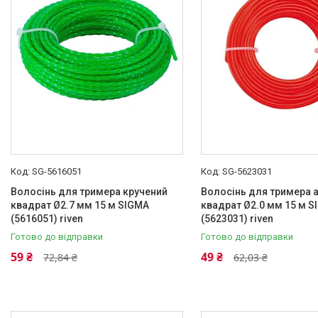
SG-5616051
SG-5623031
Волосінь для тримера кручений
Волосінь для тримера 
квадрат Ø2.7 мм 15 м SIGMA
квадрат Ø2.0 мм 15 м S
(5616051) riven
(5623031) riven
Готово до відправки
Готово до відправки
59 ₴
49 ₴
72,84 ₴
62,03 ₴