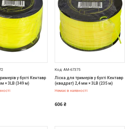
72
AM-67375
римерів у бухті Кентавр
Ліска для тримерів у бухті Кентавр
мм × 3LB (349 м)
(квадрат) 2,4 мм × 3LB (235 м)
вності
Немає в наявності
454-50-15
+380 (99) 454-50-15
606 ₴