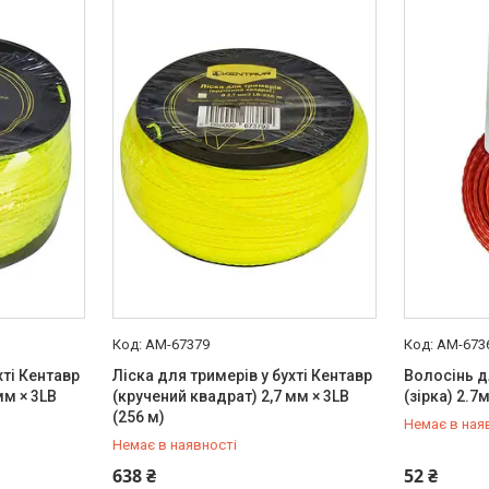
AM-67379
AM-673
хті Кентавр
Ліска для тримерів у бухті Кентавр
Волосінь д
мм × 3LB
(кручений квадрат) 2,7 мм × 3LB
(зiрка) 2.
(256 м)
Немає в ная
Немає в наявності
+380 (99) 454-50-15
+380 (99) 
638 ₴
52 ₴