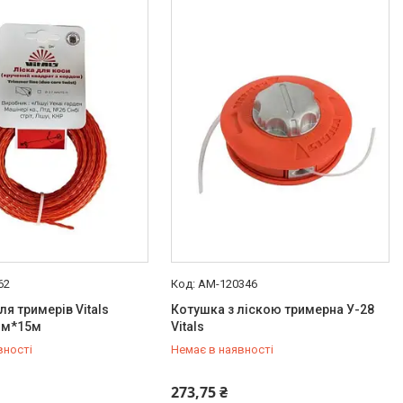
62
AM-120346
ля тримерів Vitals
Котушка з ліскою тримерна У-28
7мм*15м
Vitals
вності
Немає в наявності
454-50-15
+380 (99) 454-50-15
273,75 ₴