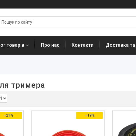
ог товарів
Про нас
Контакти
Доставка та
 для тримера
–21%
–19%