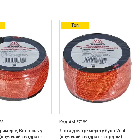
Топ
88
AM-67389
тримерів, Волосінь у
Ліска для тримерів у бухті Vitals
s (кручений квадрат з
(кручений квадрат з кордом)