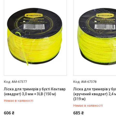
AM-67377
AM-67378
Ліска для тримерів у бухті Кентавр
Ліска для тримерів у бу
(квадрат) 3,0 мм × 3LB (150 м)
(кручений квадрат) 2,4 
(319 м)
Немає в наявності
Немає в наявності
+380 (99) 454-50-15
+380 (99) 454-50-15
606 ₴
685 ₴