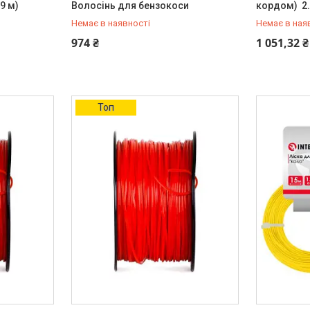
9 м)
Волосінь для бензокоси
кордом) 2.
Немає в наявності
Немає в ная
+380 (99) 454-50-15
+380 (99) 
974 ₴
1 051,32 ₴
Топ