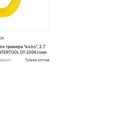
304
ля тримера "коло", 2.7
INTERTOOL DT-2304 riven
вності
Тільки оптом
454-50-15