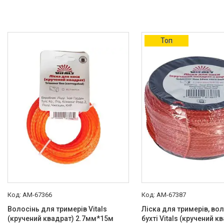
Топ
AM-67366
AM-67387
Волосінь для тримерів Vitals
Ліска для тримерів, вол
(кручений квадрат) 2.7мм*15м
бухті Vitals (кручений к