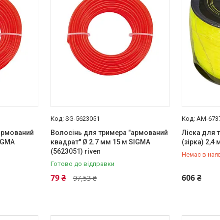
SG-5623051
AM-673
армований
Волосінь для тримера "армований
Ліска для т
IGMA
квадрат" Ø 2.7 мм 15 м SIGMA
(зiрка) 2,4 
(5623051) riven
Немає в ная
Готово до відправки
+380 (99) 
79 ₴
606 ₴
97,53 ₴