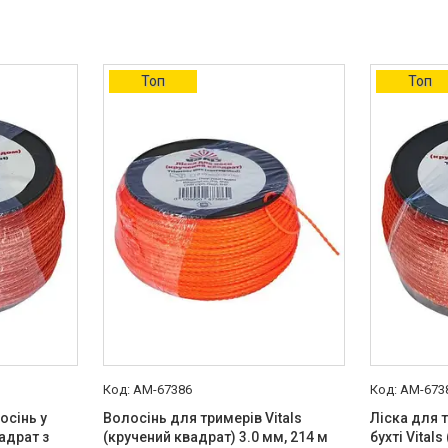
Топ
Топ
AM-67386
AM-673
осінь у
Волосінь для тримерів Vitals
Ліска для 
вадрат з
(кручений квадрат) 3.0 мм, 214 м
бухті Vital