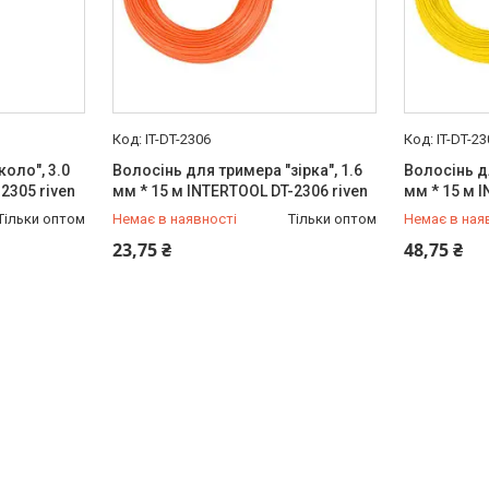
IT-DT-2306
IT-DT-2
оло", 3.0
Волосінь для тримера "зірка", 1.6
Волосінь д
2305 riven
мм * 15 м INTERTOOL DT-2306 riven
мм * 15 м 
Тільки оптом
Немає в наявності
Тільки оптом
Немає в ная
+380 (99) 454-50-15
+380 (99) 
23,75 ₴
48,75 ₴