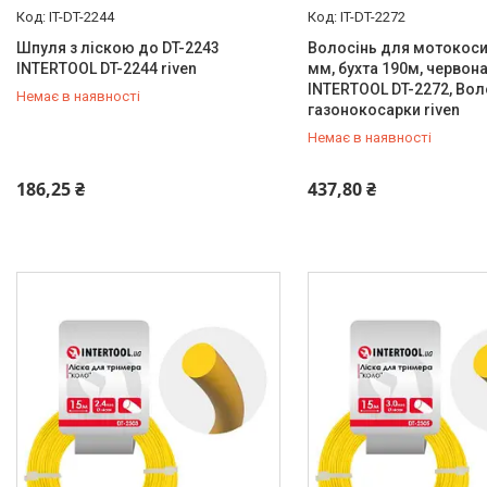
IT-DT-2244
IT-DT-2272
Шпуля з ліскою до DT-2243
Волосінь для мотокоси 
INTERTOOL DT-2244 riven
мм, бухта 190м, червон
INTERTOOL DT-2272, Вол
Немає в наявності
газонокосарки riven
Немає в наявності
+380 (99) 454-50-15
+380 (99) 454-50-15
186,25 ₴
437,80 ₴