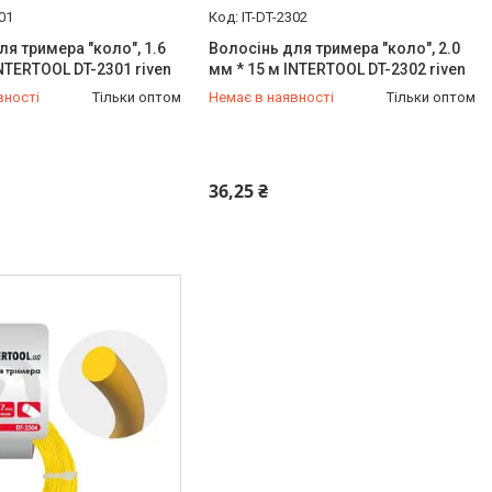
301
IT-DT-2302
ля тримера "коло", 1.6
Волосінь для тримера "коло", 2.0
INTERTOOL DT-2301 riven
мм * 15 м INTERTOOL DT-2302 riven
вності
Тільки оптом
Немає в наявності
Тільки оптом
454-50-15
+380 (99) 454-50-15
36,25 ₴