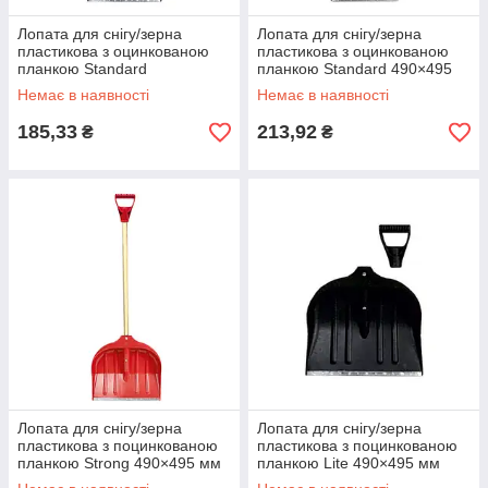
Лопата для снігу/зерна
Лопата для снігу/зерна
пластикова з оцинкованою
пластикова з оцинкованою
планкою Standard
планкою Standard 490×495
395×395мм з дерев'яним
мм з дерев'яним держаком
Немає в наявності
Немає в наявності
держаком (чорна) riven
(чорна) riven
185,33
213,92
₴
₴
Лопата для снігу/зерна
Лопата для снігу/зерна
пластикова з поцинкованою
пластикова з поцинкованою
планкою Strong 490×495 мм
планкою Lite 490×495 мм
з дерев'яним держаком
(чорна) GRAD (5049655)