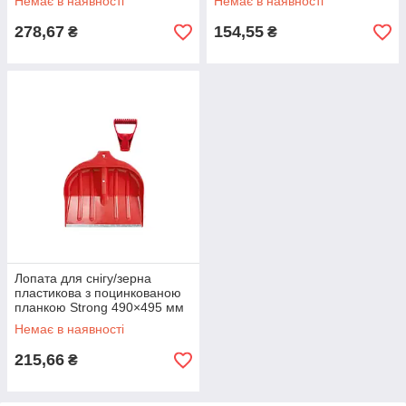
Немає в наявності
Немає в наявності
(кольорова) riven
riven
278,67
154,55
₴
₴
Лопата для снігу/зерна
пластикова з поцинкованою
планкою Strong 490×495 мм
(кольорова) GRAD (5049595)
Немає в наявності
riven
215,66
₴