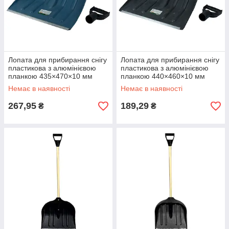
Лопата для прибирання снігу
Лопата для прибирання снігу
пластикова з алюмінієвою
пластикова з алюмінієвою
планкою 435×470×10 мм
планкою 440×460×10 мм
(синя) GRAD (5049465) riven
(чорна) GRAD (5049415)
Немає в наявності
Немає в наявності
riven
267,95
189,29
₴
₴