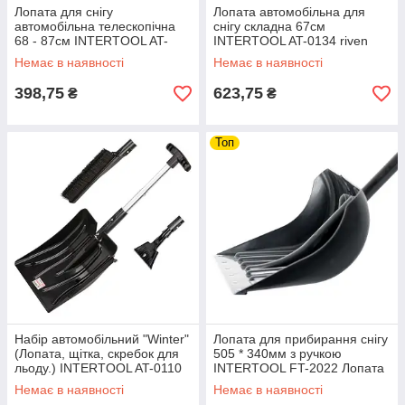
Лопата для снігу
Лопата автомобільна для
автомобільна телескопічна
снігу складна 67см
68 - 87см INTERTOOL AT-
INTERTOOL AT-0134 riven
0132 riven
Немає в наявності
Немає в наявності
398,75
623,75
₴
₴
Топ
Набір автомобільний "Winter"
Лопата для прибирання снігу
(Лопата, щітка, скребок для
505 * 340мм з ручкою
льоду.) INTERTOOL AT-0110
INTERTOOL FT-2022 Лопата
riven
для снігу riven
Немає в наявності
Немає в наявності