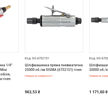
SG-6732151
SG-673
на 1/4"
Шліфмашинка пряма пневматична
Шліфмашин
 Міні
25000 об./хв SIGMA (6732151) riven
20000 об./х
обіля,
Немає в наявності
Немає в ная
 riven
+380 (99) 454-50-15
+380 (99) 
963,53 ₴
1 171,60 ₴