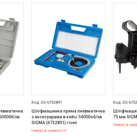
SG-6732891
SG-673
невматична
Шліфмашинка пряма пневматична
Шліфмашин
50000б/хв
з аксесуарами в кейсі 54000об/хв
75 мм SIGM
SIGMA (6732891) riven
Немає в ная
Немає в наявності