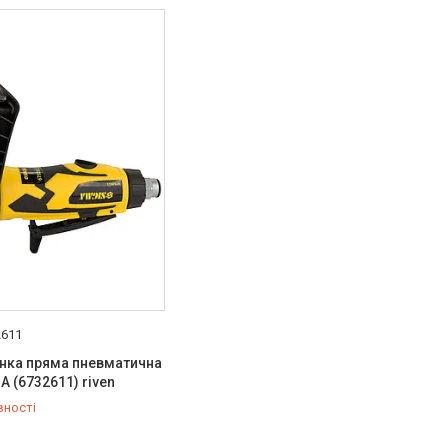
2611
ка пряма пневматична
A (6732611) riven
вності