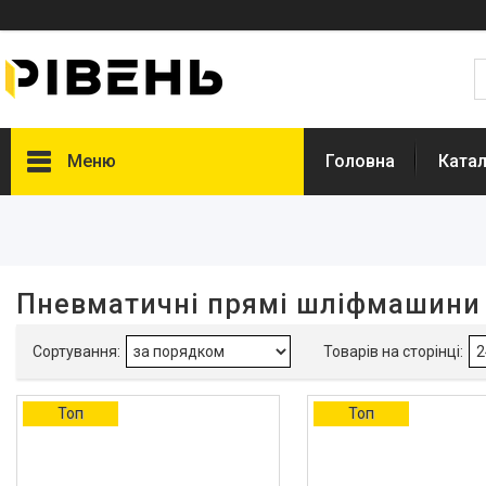
Меню
Головна
Катал
Фільтри
Діапазон цін, ₴
Пневматичні прямі шліфмашини
Витрата повітря, літр/хв
Виробник
Топ
Топ
Intertool
2
Sigma
7