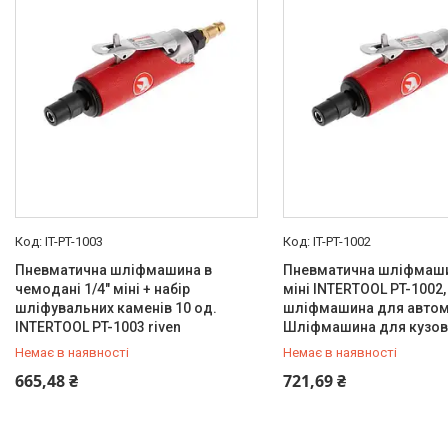
IT-PT-1003
IT-PT-1002
Пневматична шліфмашина в
Пневматична шліфмаши
чемодані 1/4" міні + набір
міні INTERTOOL PT-1002,
шліфувальних каменів 10 од.
шліфмашина для автом
INTERTOOL PT-1003 riven
Шліфмашина для кузова
Немає в наявності
Немає в наявності
+380 (99) 454-50-15
+380 (99) 454-50-15
665,48 ₴
721,69 ₴