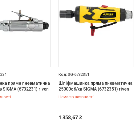
2231
SG-6732351
ка пряма пневматична
Шліфмашинка пряма пневматична
в SIGMA (6732231) riven
25000об/хв SIGMA (6732351) riven
вності
Немає в наявності
454-50-15
+380 (99) 454-50-15
1 358,67 ₴