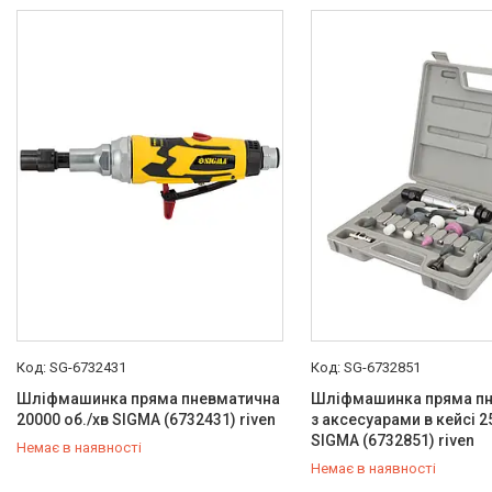
SG-6732431
SG-6732851
Шліфмашинка пряма пневматична
Шліфмашинка пряма п
20000 об./хв SIGMA (6732431) riven
з аксесуарами в кейсі 2
SIGMA (6732851) riven
Немає в наявності
Немає в наявності