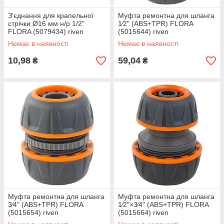
З'єднання для крапельної
Муфта ремонтна для шланга
стрічки Ø16 мм н/р 1/2"
1⁄2" (ABS+TPR) FLORA
FLORA (5079434) riven
(5015644) riven
Немає в наявності
Немає в наявності
10,98
59,04
₴
₴
Муфта ремонтна для шланга
Муфта ремонтна для шланга
3⁄4" (ABS+TPR) FLORA
1⁄2"×3⁄4" (ABS+TPR) FLORA
(5015654) riven
(5015664) riven