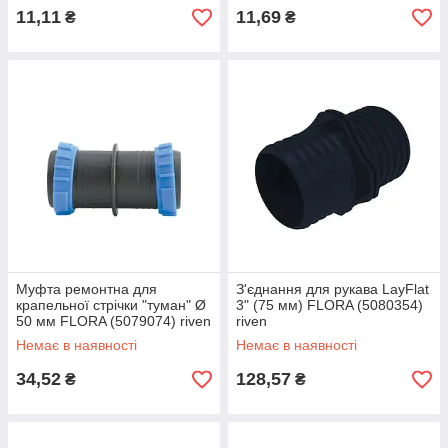
11,11
11,69
₴
₴
Муфта ремонтна для
З'єднання для рукава LayFlat
крапельної стрічки "туман" Ø
3" (75 мм) FLORA (5080354)
50 мм FLORA (5079074) riven
riven
Немає в наявності
Немає в наявності
34,52
128,57
₴
₴