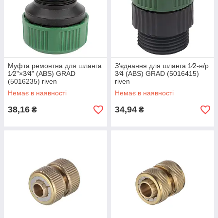
Муфта ремонтна для шланга
З'єднання для шланга 1⁄2-н/р
1⁄2"×3⁄4" (ABS) GRAD
3⁄4 (ABS) GRAD (5016415)
(5016235) riven
riven
Немає в наявності
Немає в наявності
38,16
34,94
₴
₴