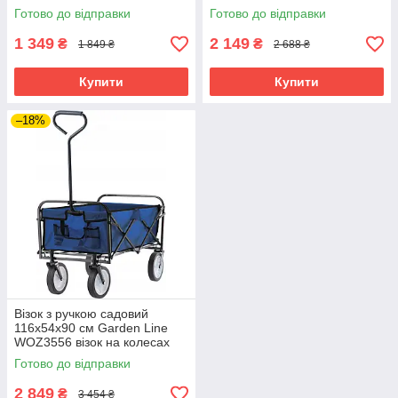
інструментальний для
металевий для торгівлі
Готово до відправки
Готово до відправки
майстерень
1 349
2 149
₴
₴
1 849 ₴
2 688 ₴
Купити
Купити
–18%
Візок з ручкою садовий
116x54x90 см Garden Line
WOZ3556 візок на колесах
для саду візок легкий
Готово до відправки
2 849
₴
3 454 ₴