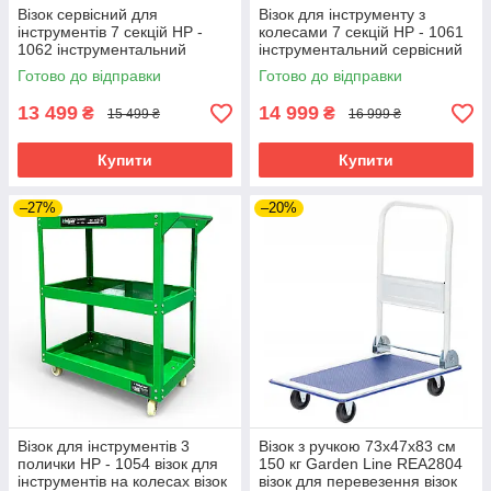
Візок сервісний для
Візок для інструменту з
інструментів 7 секцій HP -
колесами 7 секцій HP - 1061
1062 інструментальний
інструментальний сервісний
сервісний візок для
візок для автосервісу візок
Готово до відправки
Готово до відправки
автосервісу візок на колесах
для сто
13 499
14 999
₴
₴
15 499 ₴
16 999 ₴
Купити
Купити
–27%
–20%
Візок для інструментів 3
Візок з ручкою 73x47x83 см
полички HP - 1054 візок для
150 кг Garden Line REA2804
інструментів на колесах візок
візок для перевезення візок