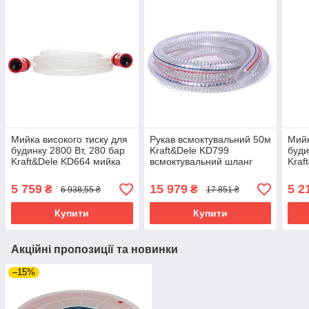
Мийка високого тиску для
Рукав всмоктувальний 50м
Мийк
будинку 2800 Вт, 280 бар
Kraft&Dele KD799
буди
Kraft&Dele KD664 мийка
всмоктувальний шланг
Kraf
високого тиску riven
для мийки високого тиску
висо
riven
5 759
15 979
5 2
₴
₴
6 938,55 ₴
17 851 ₴
Купити
Купити
Акційні пропозиції та новинки
–15%