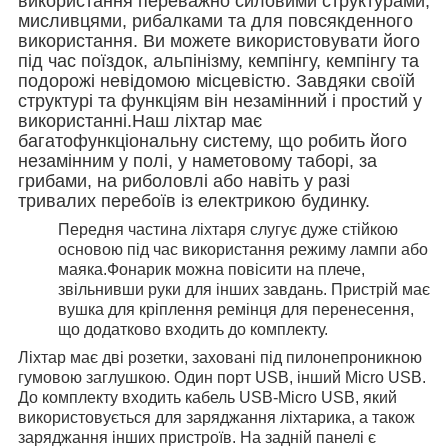
використання переважно силовими структурами,
мисливцями, рибалками та для повсякденного
використання. Ви можете використовувати його
під час поїздок, альпінізму, кемпінгу, кемпінгу та
подорожі невідомою місцевістю. Завдяки своїй
структурі та функціям він незамінний і простий у
використанні.Наш ліхтар має
багатофункціональну систему, що робить його
незамінним у полі, у наметовому таборі, за
грибами, на риболовлі або навіть у разі
тривалих перебоїв із електрикою будинку.
Передня частина ліхтаря слугує дуже стійкою
основою під час використання режиму лампи або
маяка.Фонарик можна повісити на плече,
звільнивши руки для інших завдань. Пристрій має
вушка для кріплення ремінця для перенесення,
що додатково входить до комплекту.
Ліхтар має дві розетки, заховані під пилонепроникною
гумовою заглушкою. Один порт USB, інший Micro USB.
До комплекту входить кабель USB-Micro USB, який
використовується для заряджання ліхтарика, а також
заряджання інших пристроїв. На задній панелі є