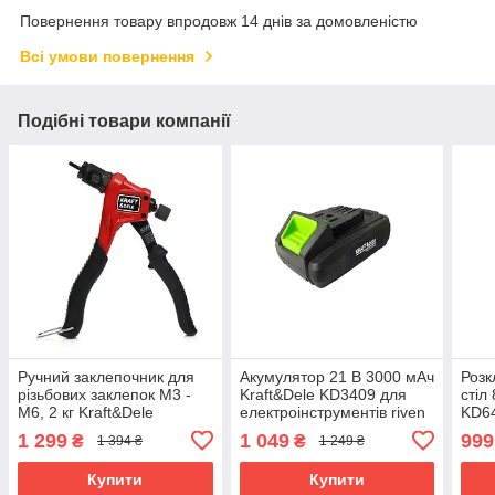
Повернення товару впродовж 14 днів за домовленістю
Всі умови повернення
Подібні товари компанії
Ручний заклепочник для
Акумулятор 21 В 3000 мАч
Розк
різьбових заклепок М3 -
Kraft&Dele KD3409 для
стіл
М6, 2 кг Kraft&Dele
електроінструментів riven
KD64
KD10551 заклепочник
пікн
1 299
1 049
999
₴
₴
1 394 ₴
1 249 ₴
ручний riven
rive
Купити
Купити