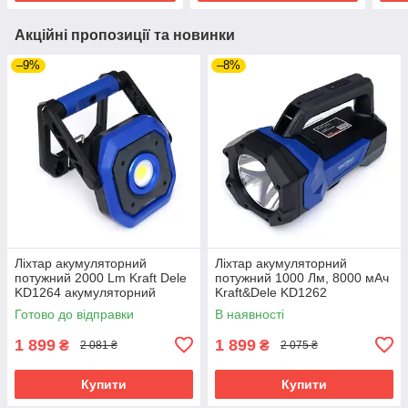
Акційні пропозиції та новинки
–9%
–8%
Ліхтар акумуляторний
Ліхтар акумуляторний
потужний 2000 Lm Kraft Dele
потужний 1000 Лм, 8000 мАч
KD1264 акумуляторний
Kraft&Dele KD1262
ліхтар riven
акумуляторний ліхтар riven
Готово до відправки
В наявності
1 899
1 899
₴
₴
2 081 ₴
2 075 ₴
Купити
Купити