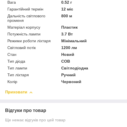
Вага
0.52 г
Гарантійний термін
12 міс
Дальність світлового
800 м
променя
Матеріал корпусу
Пластик
Потужність лампи
3.7 Вт
Режими роботи ліхтаря
Мінімальний
Світловий потік
1200 лм
Стан
Новий
Тип діода
COB
Тип лампи
Світлодіодна
Тип ліхтаря
Ручний
Колір
Червоний
Приховати
Відгуки про товар
Ще немає відгуків про цей товар