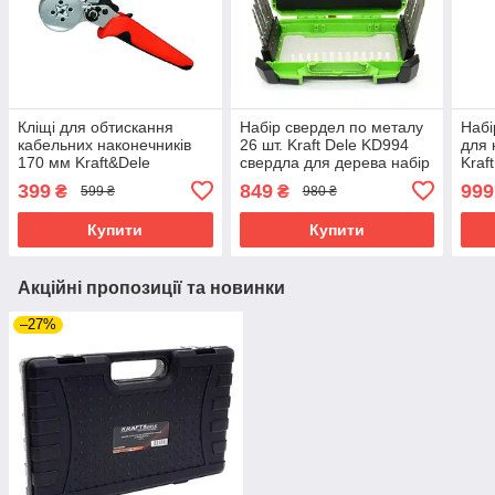
Кліщі для обтискання
Набір свердел по металу
Набі
кабельних наконечників
26 шт. Kraft Dele KD994
для 
170 мм Kraft&Dele
свердла для дерева набір
Kraf
KD10256 обтискач
riven
пнев
399
849
999
₴
₴
599 ₴
980 ₴
кабельних гнізд riven
інст
Купити
Купити
Акційні пропозиції та новинки
–27%