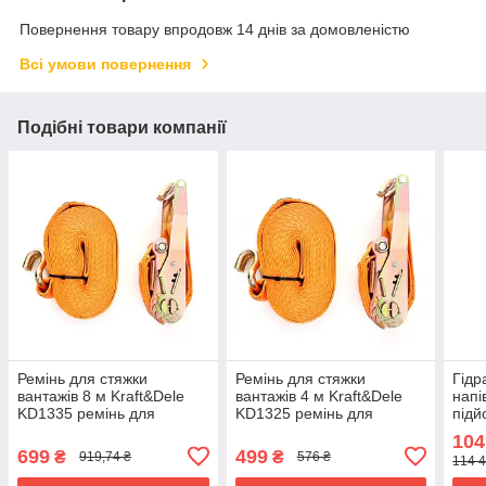
Повернення товару впродовж 14 днів за домовленістю
Всі умови повернення
Подібні товари компанії
Ремінь для стяжки
Ремінь для стяжки
Гідр
вантажів 8 м Kraft&Dele
вантажів 4 м Kraft&Dele
напі
KD1335 ремінь для
KD1325 ремінь для
підй
стягування riven
стягування riven
KD58
104
авто
699
499
₴
₴
919,74 ₴
576 ₴
114 4
rive