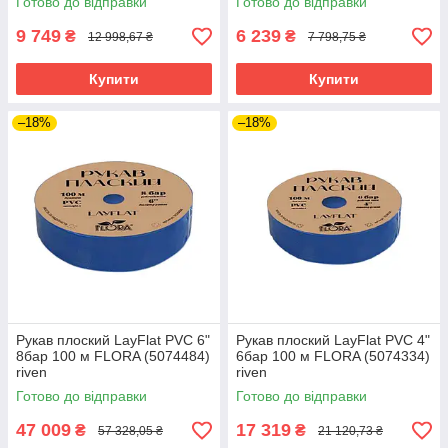
Готово до відправки
Готово до відправки
9 749
6 239
₴
₴
12 998,67 ₴
7 798,75 ₴
Купити
Купити
–18%
–18%
Рукав плоский LayFlat PVC 6"
Рукав плоский LayFlat PVC 4"
8бар 100 м FLORA (5074484)
6бар 100 м FLORA (5074334)
riven
riven
Готово до відправки
Готово до відправки
47 009
17 319
₴
₴
57 328,05 ₴
21 120,73 ₴