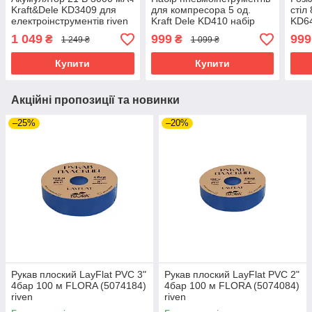
Kraft&Dele KD3409 для
для компресора 5 од.
стіл
електроінструментів riven
Kraft Dele KD410 набір
KD64
пневматичного
пікн
1 049
999
999
₴
₴
1 249 ₴
1 099 ₴
інструменту riven
rive
Купити
Купити
Акційні пропозиції та новинки
–25%
–20%
Рукав плоский LayFlat PVC 3"
Рукав плоский LayFlat PVC 2"
4бар 100 м FLORA (5074184)
4бар 100 м FLORA (5074084)
riven
riven