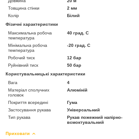
Довжина
20 м
Товщина стінки
2 мм
Колір
Білий
Фізичні характеристики
Максимальна робоча
40 град. C
температура
Мінімальна робоча
-20 град. C
температура
Робочий тиск
12 бар
Руйнівний тиск
50 бар
Користувальницькі характеристики
Вага
4
Матеріал сполучних
Алюміній
головок
Покриття всередині
Гума
Застосування рукава
Універсальний
Тип рукава
Рукав пожежний напірно-
всмоктувальний
Приховати