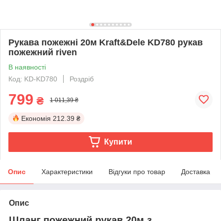
Рукава пожежні 20м Kraft&Dele KD780 рукав
пожежний riven
В наявності
Код: KD-KD780
Роздріб
799
₴
1 011,39 ₴
Економія
212.39 ₴
Купити
Опис
Характеристики
Відгуки про товар
Доставка
Опис
Шланг пожежний рукав 20м з