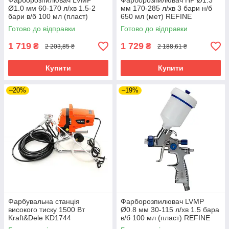
Фарборозпилювач LVMP
Фарборозпилювач НР Ø1.3
Ø1.0 мм 60-170 л/хв 1.5-2
мм 170-285 л/хв 3 бари н/б
бари в/б 100 мл (пласт)
650 мл (мет) REFINE
REFINE (6814131) riven
(6811241) riven
Готово до відправки
Готово до відправки
1 719
1 729
₴
₴
2 203,85 ₴
2 188,61 ₴
Купити
Купити
–20%
–19%
Фарбувальна станція
Фарборозпилювач LVMP
високого тиску 1500 Вт
Ø0.8 мм 30-115 л/хв 1.5 бара
Kraft&Dele KD1744
в/б 100 мл (пласт) REFINE
фарбувальна станція riven
(6814191) riven