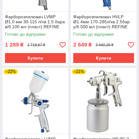
Фарборозпилювач LVMP
Фарборозпилювач HVLP
Ø1.0 мм 30-115 л/хв 1.5 бара
Ø1.4мм 170-285л/хв 2.5бар
в/б 100 мл (пласт) REFINE
у/б 500 мл (пласт) REFINE
(6814201) riven
(6812401) riven
Готово до відправки
Готово до відправки
1 289
2 649
₴
₴
1 718,67 ₴
3 440,26 ₴
Купити
Купити
–22%
–21%