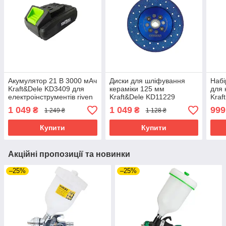
Акумулятор 21 В 3000 мАч
Диски для шліфування
Набі
Kraft&Dele KD3409 для
кераміки 125 мм
для 
електроінструментів riven
Kraft&Dele KD11229
Kraf
алмазні диски для зняття
пнев
1 049
1 049
999
₴
₴
1 249 ₴
1 128 ₴
фаски riven
інст
Купити
Купити
Акційні пропозиції та новинки
–25%
–25%