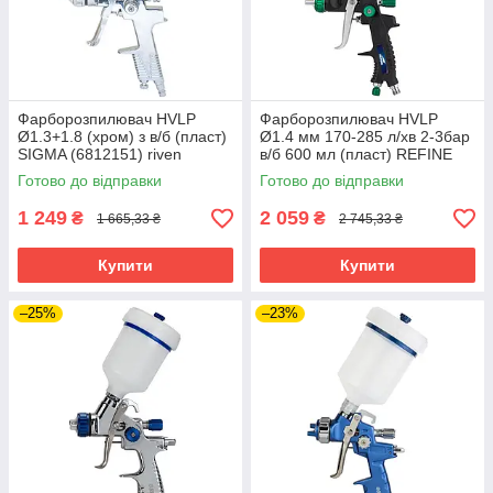
Фарборозпилювач HVLP
Фарборозпилювач HVLP
Ø1.3+1.8 (хром) з в/б (пласт)
Ø1.4 мм 170-285 л/хв 2-3бар
SIGMA (6812151) riven
в/б 600 мл (пласт) REFINE
(6812351) riven
Готово до відправки
Готово до відправки
1 249
2 059
₴
₴
1 665,33 ₴
2 745,33 ₴
Купити
Купити
–25%
–23%