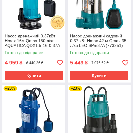
Насос дренажний 0.37кВт
Насос дренажний садовий
Hmax 16м Qmax 150 л/хв
0.37 кВт Hmax 42 м Qmax 35
AQUATICA QDX1.5-16-0.37A
л/хв LEO SPm37A (773251)
(773231) riven
riven
Готово до відправки
Готово до відправки
4 959
5 449
₴
₴
6 440,26 ₴
7 076,62 ₴
Купити
Купити
–23%
–23%