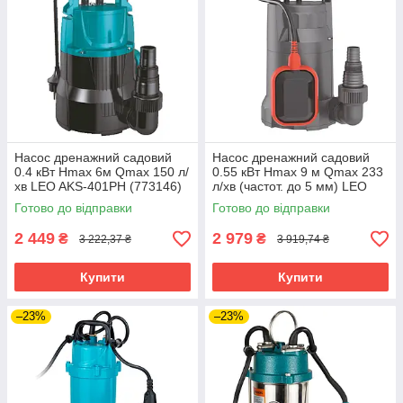
Насос дренажний садовий
Насос дренажний садовий
0.4 кВт Hmax 6м Qmax 150 л/
0.55 кВт Hmax 9 м Qmax 233
хв LEO AKS-401PH (773146)
л/хв (частот. до 5 мм) LEO
riven
(773114) riven
Готово до відправки
Готово до відправки
2 449
2 979
₴
₴
3 222,37 ₴
3 919,74 ₴
Купити
Купити
–23%
–23%