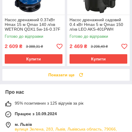
Насос дренажний 0.37кВт
Насос дренажний садовий
Hmax 15 м Qmax 140 л/хв
0.4 кВт Hmax 5 м Qmax 150
WETRON QDX1.5w-16-0.37F
л/хв LEO AKS-401PWH
(773191) riven
(773246) riven
Готово до відправки
Готово до відправки
2 609
2 469
₴
₴
3 388,31 ₴
3 206,49 ₴
Купити
Купити
Показати ще
Про нас
95% позитивних з 125 відгуків за рік
Працює з 10.09.2024
м. Львів
вулиця Зелена, 283, Львів, Львівська область, 79066,