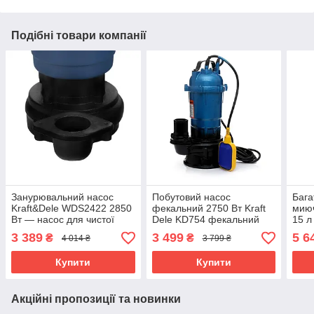
Подібні товари компанії
Занурювальний насос
Побутовий насос
Бага
Kraft&Dele WDS2422 2850
фекальний 2750 Вт Kraft
миюч
Вт — насос для чистої
Dele KD754 фекальний
15 л
води 30000 л/год riven
насос riven
пило
3 389
3 499
5 6
₴
₴
4 014 ₴
3 799 ₴
філь
Купити
Купити
Акційні пропозиції та новинки