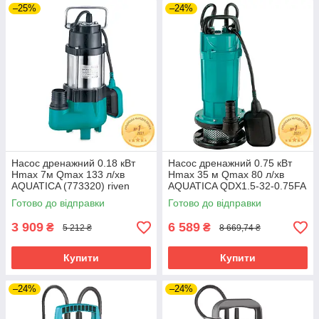
–25%
–24%
Насос дренажний 0.18 кВт
Насос дренажний 0.75 кВт
Hmax 7м Qmax 133 л/хв
Hmax 35 м Qmax 80 л/хв
AQUATICA (773320) riven
AQUATICA QDX1.5-32-0.75FA
(773238) riven
Готово до відправки
Готово до відправки
3 909
6 589
₴
₴
5 212 ₴
8 669,74 ₴
Купити
Купити
–24%
–24%