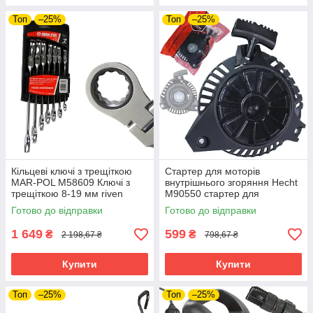
Топ
–25%
Топ
–25%
Кільцеві ключі з трещіткою
Стартер для моторів
MAR-POL M58609 Ключі з
внутрішнього згоряння Hecht
трещіткою 8-19 мм riven
M90550 стартер для
моделей Güde ECO Wheeler
Готово до відправки
Готово до відправки
riven
1 649
599
₴
₴
2 198,67 ₴
798,67 ₴
Купити
Купити
Топ
–25%
Топ
–25%