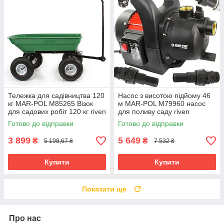
Тележка для садівництва 120
Насос з висотою підйому 46
кг MAR-POL M85265 Візок
м MAR-POL M79960 насос
для садових робіт 120 кг riven
для поливу саду riven
Готово до відправки
Готово до відправки
3 899
5 649
₴
₴
5 198,67 ₴
7 532 ₴
Купити
Купити
Показати ще
Про нас