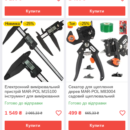
Купити
Купити
Новинка
–25%
Топ
–25%
Електронний вимірювальний
Секатор для щеплення
пристрій MAR-POL M15100
дерев MAR-POL M83004
інструмент для вимірювання
садовий щеплювальний
riven
інструмент riven
Готово до відправки
Готово до відправки
1 549
499
₴
₴
2 065,33 ₴
665,33 ₴
Купити
Купити