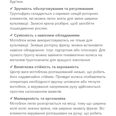
бур'яни.
✔
Зручність обслуговування та регулювання
Грунтофрез складається з окремих секцій-роторних
елементів, які можна легко зняти для зміни ширини
культивації. Захисні крила розбірні, щоб запобігти
пошкодженню рослин.
✔
Сумісність з навісним обладнанням
Мотоблок може використовуватись не тільки для
культивації. Знявши роторну фрезу, можна встановити
навісне обладнання: плуг, підгортник або плоскоріз. Для
пухкого ґрунту можна замінити пневматичні колеса на
металеві ґрунтозачепи для кращого зчеплення.
✔
Виняткова стійкість та керованість
Центр ваги мотоблока розташований низько, що робить
його надзвичайно стійким. Провідні колеса позбавляють
оператора необхідності вручну штовхати або тягнути
мотоблок, а керування напрямком руху здійснюється
простим натисканням важелів.
✔
Маневреність та ергономіка
Мотоблок легко розгортається на місці, тому що ширина
колії коліс значно вужча, ніж ширина захвату фрези. Всі
елементи керування розташовані на ручці, що робить