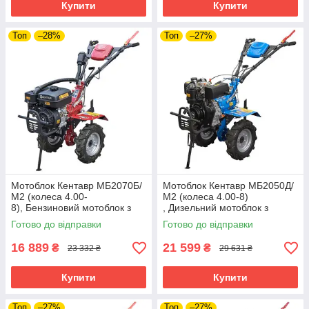
Купити
Купити
Топ
–28%
Топ
–27%
Мотоблок Кентавр МБ2070Б/
Мотоблок Кентавр МБ2050Д/
М2 (колеса 4.00-
М2 (колеса 4.00-8)
8), Бензиновий мотоблок з
, Дизельний мотоблок з
повітряним охолодженням і
повітряним охолодженням і
Готово до відправки
Готово до відправки
потужністю 7 л . с.
потужністю 5 к.с.
16 889
21 599
₴
₴
23 332 ₴
29 631 ₴
Купити
Купити
Топ
–27%
Топ
–27%