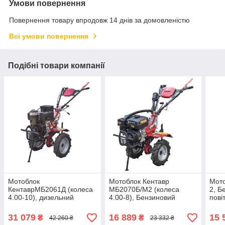
Умови повернення
Повернення товару впродовж 14 днів за домовленістю
Всі умови повернення
Подібні товари компанії
Мотоблок
Мотоблок Кентавр
Мото
КентаврМБ2061Д (колеса
МБ2070Б/М2 (колеса
2, Б
4.00-10), дизельний
4.00-8), Бензиновий
пові
мотоблок з повітряним
мотоблок з повітряним
і пот
охолодженням та
охолодженням і
31 079
16 889
15 
₴
₴
42 260 ₴
23 332 ₴
потужністю 6 к.с.
потужністю 7 л . с.