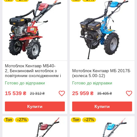
Мотоблок Кентавр МБ40-
2, Бензиновий мотоблок з
Мотоблок Кентавр МБ 2017Б
повітряним охолодженням і
(колеса 5.00-12)
потужністю 7 л. с.
Готово до відправки
Готово до відправки
15 539
25 959
₴
₴
21 312 ₴
35 405 ₴
Купити
Купити
Топ
–27%
Топ
–27%