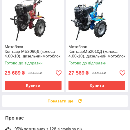
Мотоблок
Мотоблок
Кентавр МБ2060Д (колеса
КентаврМБ2010Д (колеса
4.00-10), дизельниймотоблок
4.00-10), дизельний мотоблок
з повітряним охолодженням
з повітряним охолодженням
Готово до відправки
Готово до відправки
та потужністю 6 к.с.
та потужністю 10 к.с.
25 689
27 569
₴
₴
35 033 ₴
37 511 ₴
Купити
Купити
Показати ще
Про нас
95% позитивних з 128 відгуків за рік