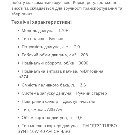
роботу максимально зручною. Кермо регулюється по
висоті та складається для зручності транспортування та
зберігання.
Технічні характеристики:
Модель двигуна 170F
Тип палива Бензин
Потужність двигуна, л.с. 7,0
Робочий об'єм двигуна, см³ 208
Номінальні обороти, об/хв 3000
Номінальна витрата палива, г/кВт∙година
≤374
Ємність паливного бака, л. 3,6
Система запуску двигуна Ручний стартер
Повітряний фільтр Двоступінчастий
Тип, ємність АКБ А∙ч -
Об'єм картера двигуна, л 0,6
Тип масла в картері двигуна ТМ "ДТЗ" TURBO
SYNT 10W-40 API CF-4/SG