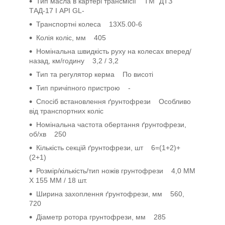
Тип масла в картері трансмісії ТМ "ДТЗ"
ТАД-17 І API GL-
Транспортні колеса 13Х5.00-6
Колія коліс, мм 405
Номінальна швидкість руху на колесах вперед/
назад, км/годину 3,2 / 3,2
Тип та регулятор керма По висоті
Тип причіпного пристрою -
Спосіб встановлення ґрунтофрези Особливо
від транспортних коліс
Номінальна частота обертання ґрунтофрези,
об/хв 250
Кількість секцій ґрунтофрези, шт 6=(1+2)+
(2+1)
Розмір/кількість/тип ножів грунтофрези 4,0 ММ
Х 155 ММ / 18 шт.
Ширина захоплення ґрунтофрези, мм 560,
720
Діаметр ротора грунтофрези, мм 285