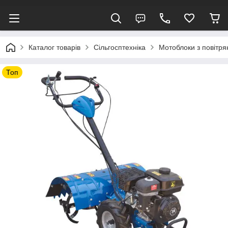
Каталог товарів
Сільгосптехніка
Мотоблоки з повітр
Топ