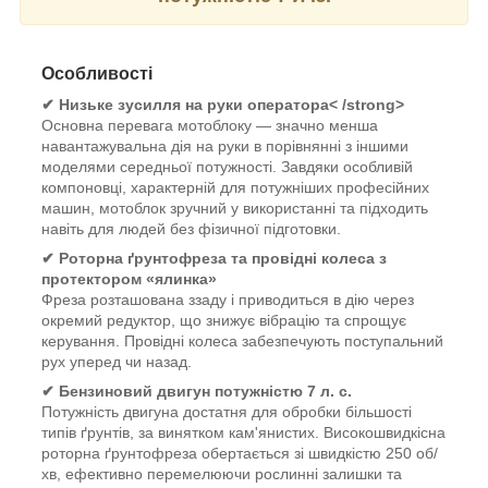
Особливості
✔
Низьке зусилля на руки оператора< /strong>
Основна перевага мотоблоку — значно менша
навантажувальна дія на руки в порівнянні з іншими
моделями середньої потужності. Завдяки особливій
компоновці, характерній для потужніших професійних
машин, мотоблок зручний у використанні та підходить
навіть для людей без фізичної підготовки.
✔
Роторна ґрунтофреза та провідні колеса з
протектором «ялинка»
Фреза розташована ззаду і приводиться в дію через
окремий редуктор, що знижує вібрацію та спрощує
керування. Провідні колеса забезпечують поступальний
рух уперед чи назад.
✔
Бензиновий двигун потужністю 7 л. с.
Потужність двигуна достатня для обробки більшості
типів ґрунтів, за винятком кам'янистих. Високошвидкісна
роторна ґрунтофреза обертається зі швидкістю 250 об/
хв, ефективно перемелюючи рослинні залишки та