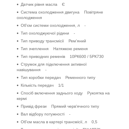
Датчик рівня масла Є
Система охолодження двигуна Повітряне
охолодження
Об'єм системи охолодження, л -
Тип охолоджуючої рідини -
Тип приводу трансмісії Рем'яний
Тип зчеплення Натяжкою ременя
Тип приводних ременів 10РК600 / 5РК730
Струмок для підключення активної
навішування -
Тип коробки передач Ременного типу
Кількість передач 1/1
Спосіб включення заднього ходу Рукоятка на
кермі
Привід фрези Прямий черв'ячного типу
Вал відбору потужності -
Об'єм масла в картері трансмісії, л 0,5