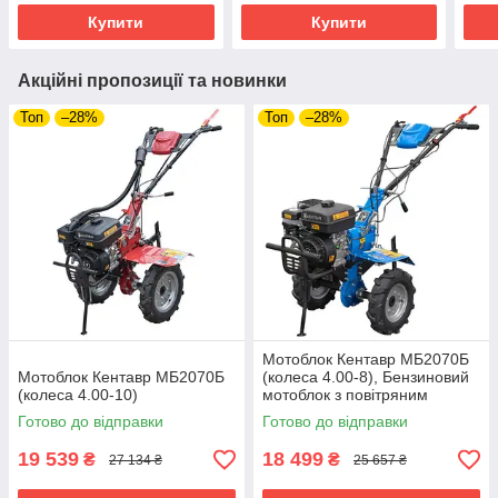
Купити
Купити
Акційні пропозиції та новинки
Топ
–28%
Топ
–28%
Мотоблок Кентавр МБ2070Б
Мотоблок Кентавр МБ2070Б
(колеса 4.00-8), Бензиновий
(колеса 4.00-10)
мотоблок з повітряним
охолодженням і потужністю 7
Готово до відправки
Готово до відправки
л. с.
19 539
18 499
₴
₴
27 134 ₴
25 657 ₴