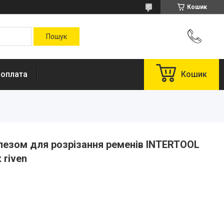
Кошик
 оплата
Кошик
лезом для розрізання ременів INTERTOOL
 riven