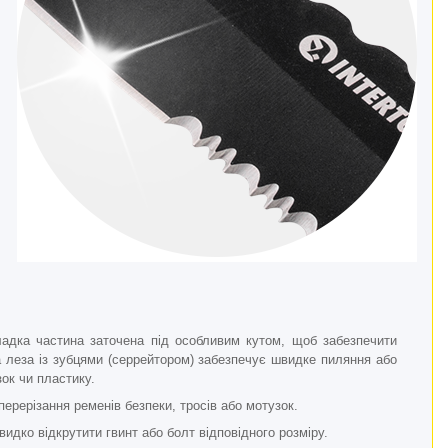
ладка частина заточена під особливим кутом, щоб забезпечити
на леза із зубцями (серрейтором) забезпечує швидке пиляння або
ок чи пластику.
 перерізання ременів безпеки, тросів або мотузок.
дко відкрутити гвинт або болт відповідного розміру.