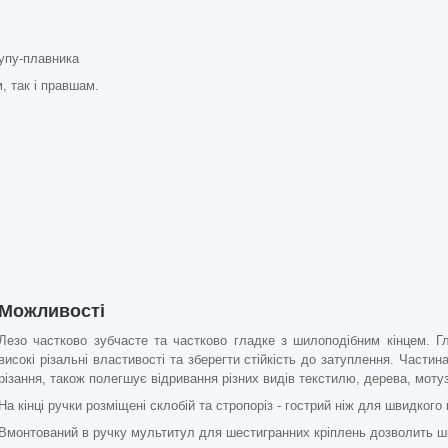
упу-плавника
, так і правшам.
Можливості
Лезо частково зубчасте та частково гладке з шилоподібним кінцем. Г
високі різальні властивості та зберегти стійкість до затуплення. Части
різання, також полегшує відривання різних видів текстилю, дерева, мотуз
На кінці ручки розміщені склобій та стропоріз - гострий ніж для швидкого
Вмонтований в ручку мультитул для шестигранних кріплень дозволить шви