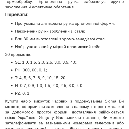
термообробку. Ергономічна ручка забезпечує зручне
захоплення й ефективне обертання.
Переваги:
Прогумована антиковзна ручка ергономічної форми;
Наконечник ручки зроблений зі сталі;
Біти 30 мм виготовлені з хромо-ванадієвої сталі;
Набір упакований у міцний пластиковий кейс.
30 предметів:
SL: 1.0, 1.5, 2.0, 2.5, 3.0, 3.5, 4.0;
PH: 000, 00, 0, 1;
T: 4, 5, 6, 7, 8, 9, 10, 15, 20;
H: 0.7, 0.9, 1.3, 1.5, 2.0, 2.5, 3.0, 4.0;
PZ: 0, 1.
Купити набір викруток часових з подовжувачем Sigma Ви
можете, оформивши замовлення в нашому інтернет-магазині
за допомогою простої форми, доставляння здійснюється
всією Україною. Якщо у Вас виникли питання, Ви можете
зателефонувати за зазначеними номерами телефонів або
замовити зворотний дзвінок. Фахівці нашого інтернет-