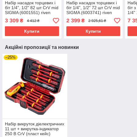
Набір насадок торцевих і
Набір насадок торцевих і
Набі
біт 1/4", 1/2" 82 шт CrV mid
біт 1/4", 1/2" 72 шт CrV mid
біт 
SIGMA (6001551) riven
SIGMA (6003741) riven
1/4"
BLAC
3 309
2 399
7 3
₴
₴
4 412 ₴
2 925,61 ₴
голо
Купити
Купити
Акційні пропозиції та новинки
–25%
Набір викруток діелектричних
11 шт + викрутка-індикатор
250 В CrV (пласт кейс)