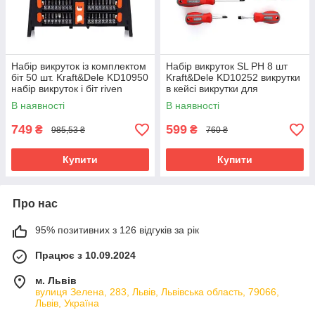
Набір викруток із комплектом
Набір викруток SL PH 8 шт
біт 50 шт. Kraft&Dele KD10950
Kraft&Dele KD10252 викрутки
набір викруток і біт riven
в кейсі викрутки для
майстерні комплект плоских
В наявності
В наявності
та хрестових викруток
749
599
₴
₴
985,53 ₴
760 ₴
Купити
Купити
Про нас
95% позитивних з 126 відгуків за рік
Працює з 10.09.2024
м. Львів
вулиця Зелена, 283, Львів, Львівська область, 79066,
Львів, Україна