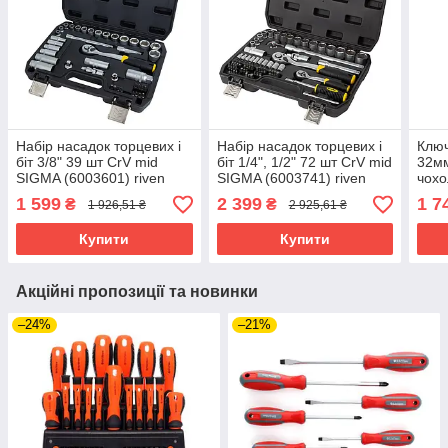
Набір насадок торцевих і
Набір насадок торцевих і
Ключ
біт 3/8" 39 шт CrV mid
біт 1/4", 1/2" 72 шт CrV mid
32мм
SIGMA (6003601) riven
SIGMA (6003741) riven
чохо
rive
1 599
2 399
1 7
₴
₴
1 926,51 ₴
2 925,61 ₴
Купити
Купити
Акційні пропозиції та новинки
–24%
–21%