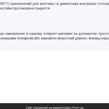
350011) призначений для монтажу та демонтажу внутрішніх стопорн
востійке протиковзне покриття.
ши замовлення в нашому інтернет-магазині за допомогою простої
номерами телефонів або замовити зворотний дзвінок. Фахівці наш
Сайт створений на маркетплейсі
Prom.ua