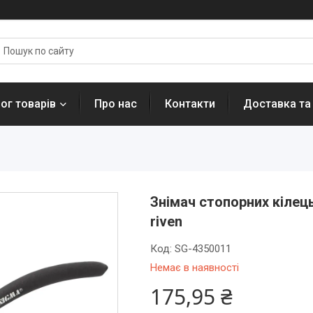
ог товарів
Про нас
Контакти
Доставка та
Знімач стопорних кілець
riven
Код:
SG-4350011
Немає в наявності
175,95 ₴