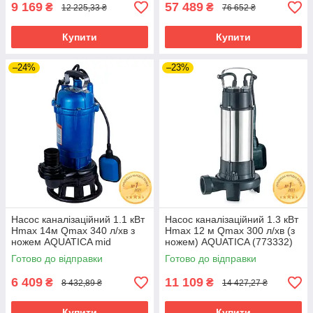
9 169
57 489
₴
₴
12 225,33 ₴
76 652 ₴
Купити
Купити
–24%
–23%
Насос каналізаційний 1.1 кВт
Насос каналізаційний 1.3 кВт
Hmax 14м Qmax 340 л/хв з
Hmax 12 м Qmax 300 л/хв (з
ножем AQUATICA mid
ножем) AQUATICA (773332)
(773392) riven
riven
Готово до відправки
Готово до відправки
6 409
11 109
₴
₴
8 432,89 ₴
14 427,27 ₴
Купити
Купити