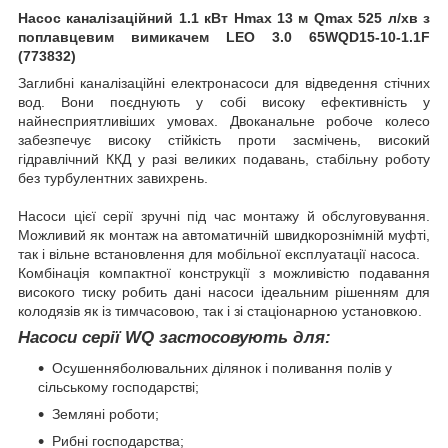
Насос каналізаційний 1.1 кВт Hmax 13 м Qmax 525 л/хв з
поплавцевим вимикачем LEO 3.0 65WQD15-10-1.1F
(773832)
Заглибні каналізаційні електронасоси для відведення стічних
вод. Вони поєднують у собі високу ефективність у
найнесприятливіших умовах. Двоканальне робоче колесо
забезпечує високу стійкість проти засмічень, високий
гідравлічний ККД у разі великих подавань, стабільну роботу
без турбулентних завихрень.
Насоси цієї серії зручні під час монтажу й обслуговування.
Можливий як монтаж на автоматичній швидкорознімній муфті,
так і вільне встановлення для мобільної експлуатації насоса.
Комбінація компактної конструкції з можливістю подавання
високого тиску робить дані насоси ідеальним рішенням для
колодязів як із тимчасовою, так і зі стаціонарною установкою.
Насоси серії WQ застосовують для:
Осушенняболювальних ділянок і поливання полів у
сільському господарстві;
Земляні роботи;
Рибні господарства;