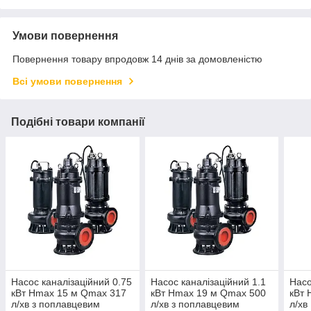
Умови повернення
Повернення товару впродовж 14 днів за домовленістю
Всі умови повернення
Подібні товари компанії
Насос каналізаційний 0.75
Насос каналізаційний 1.1
Насо
кВт Hmax 15 м Qmax 317
кВт Hmax 19 м Qmax 500
кВт 
л/хв з поплавцевим
л/хв з поплавцевим
л/хв