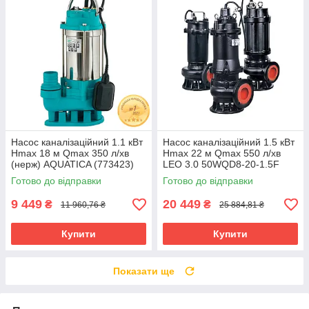
Насос каналізаційний 1.1 кВт
Насос каналізаційний 1.5 кВт
Hmax 18 м Qmax 350 л/хв
Hmax 22 м Qmax 550 л/хв
(нерж) AQUATICA (773423)
LEO 3.0 50WQD8-20-1.5F
riven
(773813) riven
Готово до відправки
Готово до відправки
9 449
20 449
₴
₴
11 960,76 ₴
25 884,81 ₴
Купити
Купити
Показати ще