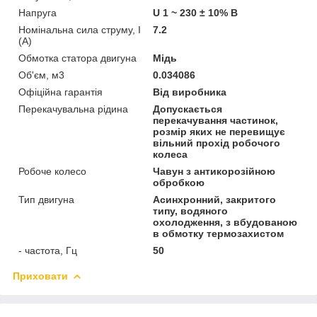
Напруга
U 1 ~ 230 ± 10% В
Номінальна сила струму, I
7.2
(А)
Обмотка статора двигуна
Мідь
Об'єм, м3
0.034086
Офіційна гарантія
Від виробника
Перекачувальна рідина
Допускається
перекачування частинок,
розмір яких не перевищує
вільний прохід робочого
колеса
Робоче колесо
Чавун з антикорозійною
обробкою
Тип двигуна
Асинхронний, закритого
типу, водяного
охолодження, з вбудованою
в обмотку термозахистом
- частота, Гц
50
Приховати