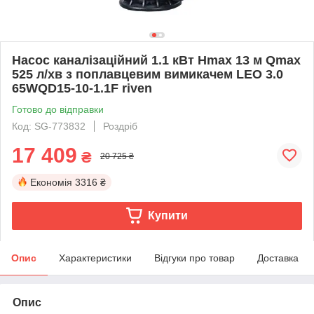
Насос каналізаційний 1.1 кВт Hmax 13 м Qmax
525 л/хв з поплавцевим вимикачем LEO 3.0
65WQD15-10-1.1F riven
Готово до відправки
Код: SG-773832
Роздріб
17 409
₴
20 725 ₴
Економія
3316 ₴
Купити
Опис
Характеристики
Відгуки про товар
Доставка
Опис