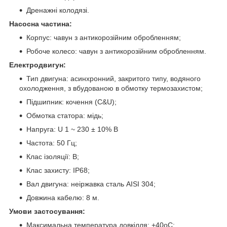
Дренажні колодязі.
Насосна частина:
Корпус: чавун з антикорозійним обробленням;
Робоче колесо: чавун з антикорозійним обробленням.
Електродвигун:
Тип двигуна: асинхронний, закритого типу, водяного
охолодження, з вбудованою в обмотку термозахистом;
Підшипник: кочення (C&U);
Обмотка статора: мідь;
Напруга: U 1 ~ 230 ± 10% В
Частота: 50 Гц;
Клас ізоляції: B;
Клас захисту: IP68;
Вал двигуна: неіржавка сталь AISI 304;
Довжина кабелю: 8 м.
Умови застосування:
Максимальна температура довкілля: +40oС;