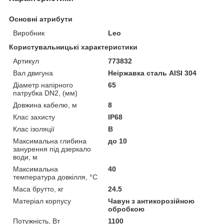
Основні атрибути
Виробник
Leo
Користувальницькі характеристики
Артикул
773832
Вал двигуна
Неіржавка сталь AISI 304
Діаметр напірного
65
патрубка DN2, (мм)
Довжина кабелю, м
8
Клас захисту
IP68
Клас ізоляції
B
Максимальна глибина
до 10
занурення під дзеркало
води, м
Максимальна
40
температура довкілля, °C
Маса брутто, кг
24.5
Матеріал корпусу
Чавун з антикорозійною
обробкою
Потужність, Вт
1100