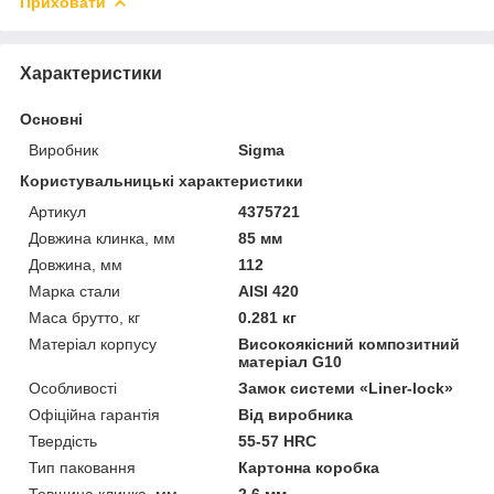
Приховати
Характеристики
Основні
Виробник
Sigma
Користувальницькі характеристики
Артикул
4375721
Довжина клинка, мм
85 мм
Довжина, мм
112
Марка стали
AISI 420
Маса брутто, кг
0.281 кг
Матеріал корпусу
Високоякісний композитний
матеріал G10
Особливості
Замок системи «Liner-lock»
Офіційна гарантія
Від виробника
Твердість
55-57 HRС
Тип паковання
Картонна коробка
Товщина клинка, мм
2.6 мм