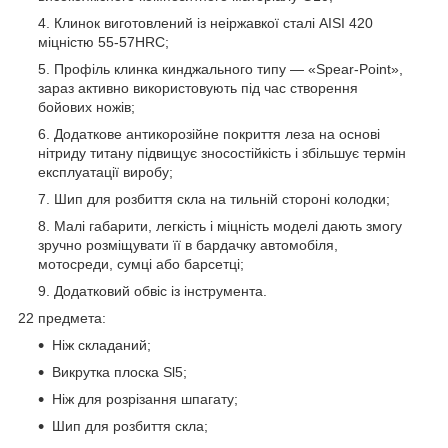
Клинок виготовлений із неіржавкої сталі AISI 420
міцністю 55-57HRC;
Профіль клинка кинджального типу — «Spear-Point»,
зараз активно використовують під час створення
бойових ножів;
Додаткове антикорозійне покриття леза на основі
нітриду титану підвищує зносостійкість і збільшує термін
експлуатації виробу;
Шип для розбиття скла на тильній стороні колодки;
Малі габарити, легкість і міцність моделі дають змогу
зручно розміщувати її в бардачку автомобіля,
мотосреди, сумці або барсетці;
Додатковий обвіс із інструмента.
22 предмета:
Ніж складаний;
Викрутка плоска Sl5;
Ніж для розрізання шпагату;
Шип для розбиття скла;