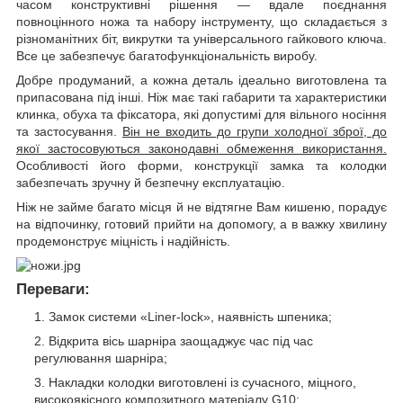
часом конструктивні рішення — вдале поєднання
повноцінного ножа та набору інструменту, що складається з
різноманітних біт, викрутки та універсального гайкового ключа.
Все це забезпечує багатофункціональність виробу.
Добре продуманий, а кожна деталь ідеально виготовлена та
припасована під інші. Ніж має такі габарити та характеристики
клинка, обуха та фіксатора, які допустимі для вільного носіння
та застосування.
Він не входить до групи холодної зброї, до
якої застосовуються законодавні обмеження використання.
Особливості його форми, конструкції замка та колодки
забезпечать зручну й безпечну експлуатацію.
Ніж не займе багато місця й не відтягне Вам кишеню, порадує
на відпочинку, готовий прийти на допомогу, а в важку хвилину
продемонструє міцність і надійність.
Переваги:
Замок системи «Liner-lock», наявність шпеника;
Відкрита вісь шарніра заощаджує час під час
регулювання шарніра;
Накладки колодки виготовлені із сучасного, міцного,
високоякісного композитного матеріалу G10;