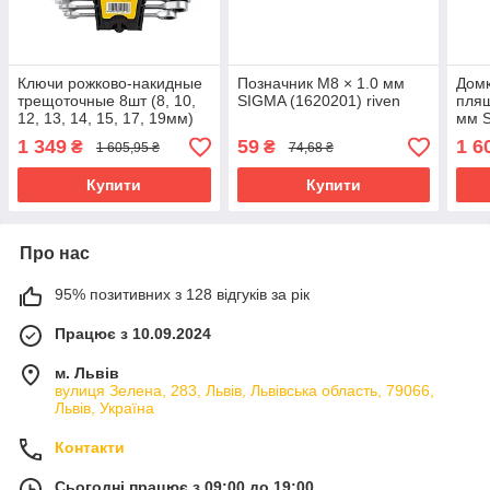
Ключи рожково-накидные
Позначник М8 × 1.0 мм
Домк
трещоточные 8шт (8, 10,
SIGMA (1620201) riven
пляш
12, 13, 14, 15, 17, 19мм)
мм S
CrV SIGMA (6010521)
1 349
59
1 6
₴
₴
1 605,95 ₴
74,68 ₴
riven
Купити
Купити
Про нас
95% позитивних з 128 відгуків за рік
Працює з 10.09.2024
м. Львів
вулиця Зелена, 283, Львів, Львівська область, 79066,
Львів, Україна
Контакти
Сьогодні працює з 09:00 до 19:00