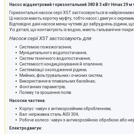
Насос відцентровий горизонтальний 380 В 3 кВт Hmax 29 м Q
Горизонтальні насоси серії XST застосовуються в найрізномані
Ці насоси мають коротку муфту, тобто насос і двигун є окреми
Відповідно дані насоси менш чутливі до забруднень рідини, щ
Усі деталі, що контактують із водою, мають гальванічне покрит
Насоси серії XST застосовують для:
Системою пожежогасіння;
Муніципального водопостачання;
Систем технічного водопостачання;
Системкості кондиціонування й опалення;
Системізації охолодження рідини;
Мийних, фільтрувальних і очисних систем;
Використання в плавальних басейнах;
Фонтанних параметрів;
Поливу та зрошення полів.
Насосна частина:
Корпус: чавун з антикорозійним обробленням;
Вал: неіржавка сталь AISI 304;
Робоче колесо: чавун з антикорозійною обробкою або неі
Електродвигун: