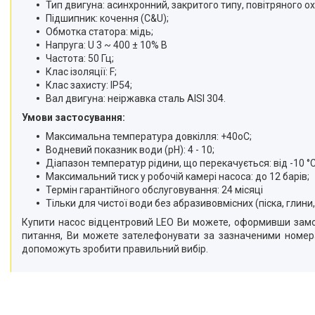
Тип двигуна: асинхронний, закритого типу, повітряного 
Підшипник: кочення (C&U);
Обмотка статора: мідь;
Напруга: U 3 ~ 400 ± 10% В
Частота: 50 Гц;
Клас ізоляції: F;
Клас захисту: IP54;
Вал двигуна: неіржавка сталь AISI 304.
Умови застосування:
Максимальна температура довкілля: +40oС;
Водневий показник води (рН): 4 - 10;
Діапазон температур рідини, що перекачується: від -10 °C
Максимальний тиск у робочій камері насоса: до 12 барів;
Термін гарантійного обслуговування: 24 місяці
Тільки для чистої води без абразивовмісних (піска, глини
Купити насос відцентровий LEO Ви можете, оформивши замов
питання, Ви можете зателефонувати за зазначеними номера
допоможуть зробити правильний вибір.