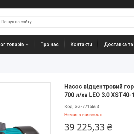
ог товарів
Про нас
Контакти
Доставка та
Насос відцентровий гор
700 л/хв LEO 3.0 XST40-1
Код:
SG-7715663
Немає в наявності
39 225,33 ₴