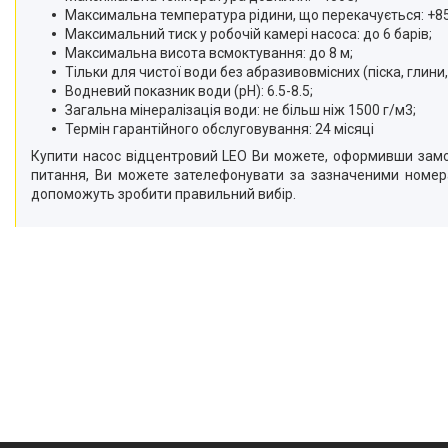
Максимальна температура рідини, що перекачується: +8
Максимальний тиск у робочій камері насоса: до 6 барів;
Максимальна висота всмоктування: до 8 м;
Тільки для чистої води без абразивовмісних (піска, глини
Водневий показник води (рН): 6.5-8.5;
Загальна мінералізація води: не більш ніж 1500 г/м3;
Термін гарантійного обслуговування: 24 місяці
Купити насос відцентровий LEO Ви можете, оформивши замов
питання, Ви можете зателефонувати за зазначеними номера
допоможуть зробити правильний вибір.