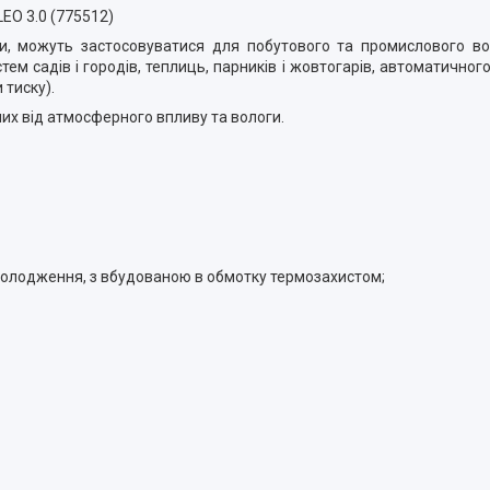
EO 3.0 (775512)
оди, можуть застосовуватися для побутового та промислового в
тем садів і городів, теплиць, парників і жовтогарів, автоматично
 тиску).
их від атмосферного впливу та вологи.
охолодження, з вбудованою в обмотку термозахистом;