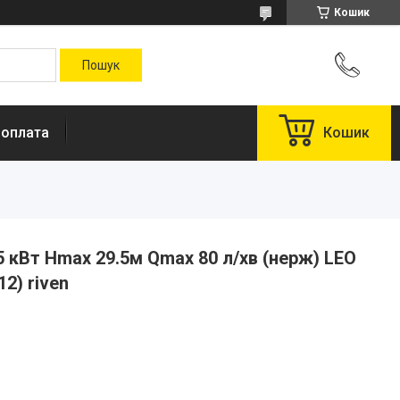
Кошик
 оплата
Кошик
5 кВт Hmax 29.5м Qmax 80 л/хв (нерж) LEO
2) riven