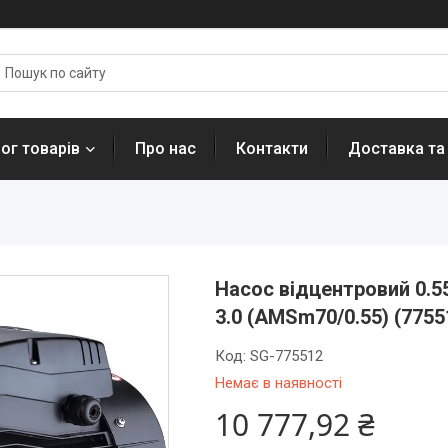
ог товарів
Про нас
Контакти
Доставка та
Насос відцентровий 0.5
3.0 (AMSm70/0.55) (77551
Код:
SG-775512
Немає в наявності
10 777,92 ₴