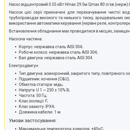
Насос відцентровий 0.55 кВт Hmax 29.5м Qmax 80 л/хв (нерж) L
Насоси цієї серії призначені для перекачування чистої в
трубопроводах високого та низького тиску, зрошувальних сис
використання автоматики керування (керівні реле, контролери
Встановлення обладнання має проводитися в місцях, захищен
Насосна частина:
Корпус: неіржавка сталь AISI 304;
Робоче колесо: неіржавка сталь AISI 304;
Вал двигуна: неіржавка сталь AISI 304.
Електродвигун:
Тип двигуна: асинхронний, закритого типу, повітряного 
Підшипник: кочення (C&U);
Обмотка статора: мідь;
Напруга: U 1 ~ 230 ± 10% В;
Частота: 50 Гц;
Клас ізоляції: F;
Клас захисту: IPX4;
Довжина кабелю: 1 м.
Умови застосування:
Максимальна температура довкілля: +40oС;