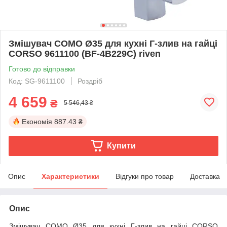
Змішувач COMO Ø35 для кухні Г-злив на гайці
CORSO 9611100 (BF-4B229C) riven
Готово до відправки
Код: SG-9611100
Роздріб
4 659
₴
5 546,43 ₴
Економія
887.43 ₴
Купити
Опис
Характеристики
Відгуки про товар
Доставка
Опис
Змішувач COMO Ø35 для кухні Г-злив на гайці CORSO