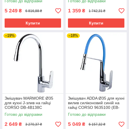
Готово до відправки
Готово до відправки
5 249
1 359
₴
₴
6 816,88 ₴
1 742,31 ₴
Купити
Купити
–19%
–18%
Змішувач MARMORE Ø35
Змішувач ADDA Ø35 для кухні
для кухні J-злив на гайці
вилив силіконовий синій на
CORSO DB-4B138C
гайці CORSO 9635100 (EB-
(9623100) riven
4B519C) riven
Готово до відправки
Готово до відправки
2 649
5 049
₴
₴
3 270,37 ₴
6 157,32 ₴