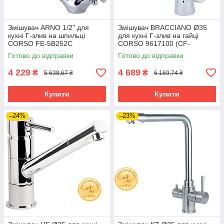
Змішувач ARNO 1/2" для
Змішувач BRACCIANO Ø35
кухні Г-злив на шпильці
для кухні Г-злив на гайці
CORSO FE-5B252C
CORSO 9617100 (CF-
(9679100) riven
4B236C) riven
Готово до відправки
Готово до відправки
4 229
4 689
₴
₴
5 638,67 ₴
6 169,74 ₴
Купити
Купити
–24%
–23%