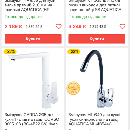
Змішувач HF Ø35 для кухні
Змішувач KT Ø35 для кухні
вилив прямий 210 мм на
гусак з виходом для питної
шпильці AQUATICA (HF-
води на гайці SS AQUATICA
2B217C) (9705100) riven
KT-4B770P (9722121) riven
Готово до відправки
Готово до відправки
2 189
3 249
₴
₴
2 880,26 ₴
4 219,48 ₴
Купити
Купити
–23%
–22%
Змішувач GARDA Ø35 для
Змішувач ML Ø40 для кухні
кухні Г-злив на гайці CORSO
гусак силіконовий на гайці
9605103 (BC-4B221W) riven
AQUATICA ML-4B544C
(9746130) riven