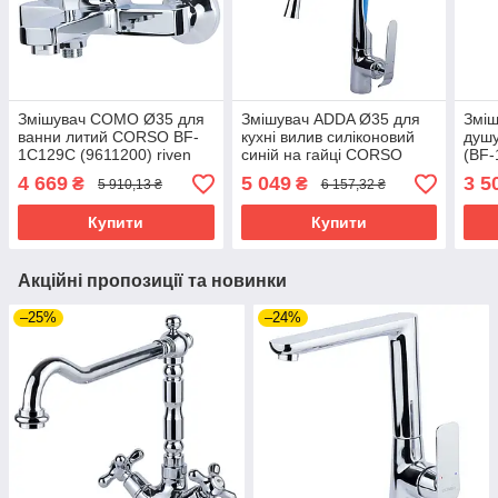
Змішувач COMO Ø35 для
Змішувач ADDA Ø35 для
Змі
ванни литий CORSO BF-
кухні вилив силіконовий
душ
1C129C (9611200) riven
синій на гайці CORSO
(BF-
9635100 (EB-4B519C)
4 669
5 049
3 5
₴
₴
5 910,13 ₴
6 157,32 ₴
riven
Купити
Купити
Акційні пропозиції та новинки
–25%
–24%