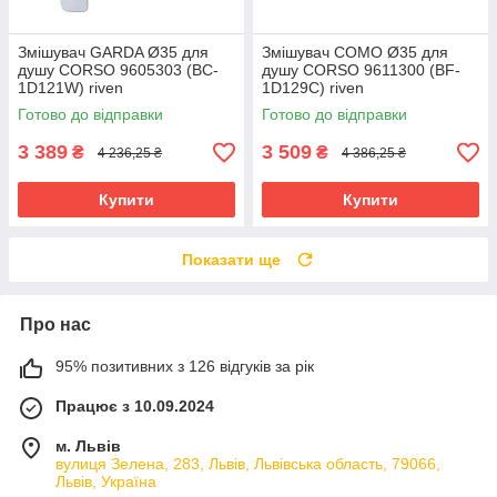
Змішувач GARDA Ø35 для
Змішувач COMO Ø35 для
душу CORSO 9605303 (BC-
душу CORSO 9611300 (BF-
1D121W) riven
1D129C) riven
Готово до відправки
Готово до відправки
3 389
3 509
₴
₴
4 236,25 ₴
4 386,25 ₴
Купити
Купити
Показати ще
Про нас
95% позитивних з 126 відгуків за рік
Працює з 10.09.2024
м. Львів
вулиця Зелена, 283, Львів, Львівська область, 79066,
Львів, Україна