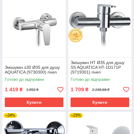
Змішувач HT Ø35 для душу
Змішувач s30 Ø35 для душу
SS AQUATICA HT-1D171P
AQUATICA (9730300) riven
(9719301) riven
Готово до відправки
Готово до відправки
1 419
1 709
₴
₴
1 892 ₴
2 248,68 ₴
Купити
Купити
–24%
–23%