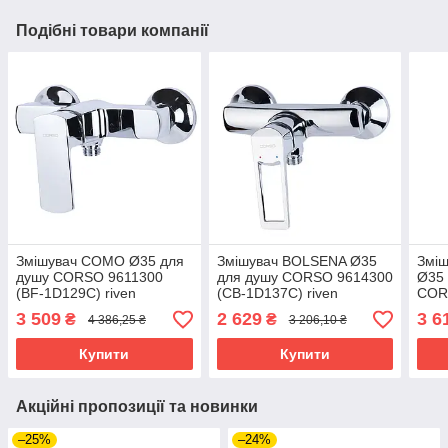
Подібні товари компанії
Змішувач COMO Ø35 для
Змішувач BOLSENA Ø35
Змі
душу CORSO 9611300
для душу CORSO 9614300
Ø35 
(BF-1D129C) riven
(CB-1D137C) riven
COR
(961
3 509
2 629
3 6
₴
₴
4 386,25 ₴
3 206,10 ₴
Купити
Купити
Акційні пропозиції та новинки
–25%
–24%