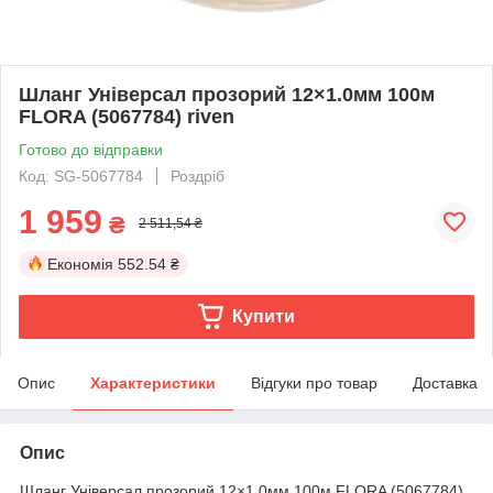
Шланг Універсал прозорий 12×1.0мм 100м
FLORA (5067784) riven
Готово до відправки
Код: SG-5067784
Роздріб
1 959
₴
2 511,54 ₴
Економія
552.54 ₴
Купити
Опис
Характеристики
Відгуки про товар
Доставка
Опис
Шланг Універсал прозорий 12×1.0мм 100м FLORA (5067784)