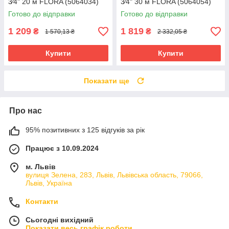
3⁄4" 20 м FLORA (5064034)
3⁄4" 30 м FLORA (5064054)
riven
riven
Готово до відправки
Готово до відправки
1 209
1 819
₴
₴
1 570,13 ₴
2 332,05 ₴
Купити
Купити
Показати ще
Про нас
95% позитивних з 125 відгуків за рік
Працює з 10.09.2024
м. Львів
вулиця Зелена, 283, Львів, Львівська область, 79066,
Львів, Україна
Контакти
Сьогодні вихідний
Показати весь графік роботи