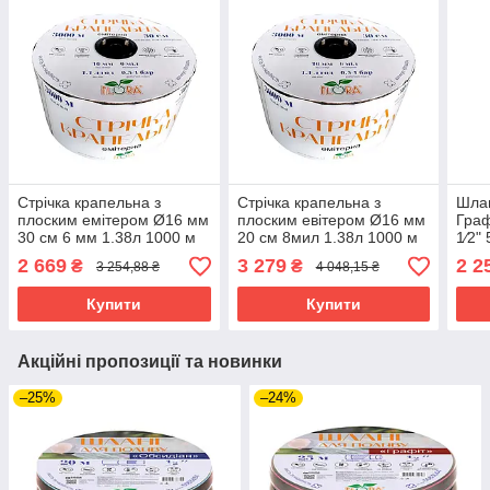
Стрічка крапельна з
Стрічка крапельна з
Шлан
плоским емітером Ø16 мм
плоским евітером Ø16 мм
Граф
30 см 6 мм 1.38л 1000 м
20 см 8мил 1.38л 1000 м
1⁄2"
FLORA (5076314) riven
FLORA (5076554) riven
(506
2 669
3 279
2 2
₴
₴
3 254,88 ₴
4 048,15 ₴
Купити
Купити
Акційні пропозиції та новинки
–25%
–24%