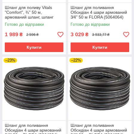
Шланг для поливу Vitals
Шланг для поливання
"Comfort", ¾" 50 м,
Обсидіан 4 шари армований
армований шланг, шланг
3⁄4" 50 м FLORA (5064064)
високого тиску 10 бар
riven
Готово до відправки
Готово до відправки
1 989
3 029
₴
₴
2 596 ₴
3 933,77 ₴
Купити
Купити
–23%
–22%
Шланг для поливання
Шланг для поливання
Обсидіан 4 шари армований
Обсидіан 4 шари армований