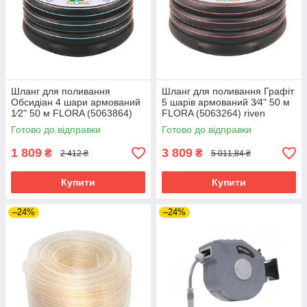
Шланг для поливання
Шланг для поливання Графіт
Обсидіан 4 шари армований
5 шарів армований 3⁄4" 50 м
1⁄2" 50 м FLORA (5063864)
FLORA (5063264) riven
riven
Готово до відправки
Готово до відправки
1 809
3 809
₴
₴
2 412 ₴
5 011,84 ₴
Купити
Купити
–24%
–24%