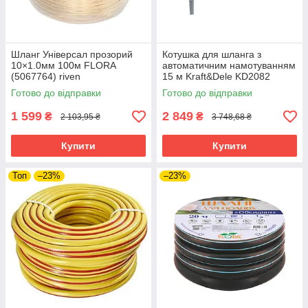
Шланг Універсал прозорий
Котушка для шланга з
10×1.0мм 100м FLORA
автоматичним намотуванням
(5067764) riven
15 м Kraft&Dele KD2082
котушка зі шлангом riven
Готово до відправки
Готово до відправки
1 599
2 849
₴
₴
2 103,95 ₴
3 748,68 ₴
Купити
Купити
Топ
–23%
–23%