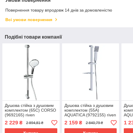
Умови повернення
Повернення товару впродовж 14 днів за домовленістю
Всі умови повернення
Подібні товари компанії
Душова стійка з душовим
Душова стійка з душовим
Душо
комплектом (65C) CORSO
комплектом (55A)
комп
(9692165) riven
AQUATICA (9792155) riven
AQUA
2 229
2 159
1 2
₴
₴
2 894,81 ₴
2 840,79 ₴