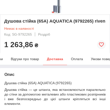
Душова стійка (65A) AQUATICA (9792265) riven
Немає в наявності
Код: SG-9792265
Роздріб
1 263,86
₴
ки
Відгуки про товар
Доставка
Оплата
Умови пове
Опис
Душова стійка (65A) AQUATICA (9792265)
Душова стійка — це штанга, яка встановлюється паралельно
до стіни за допомогою металевих або пластикових розпірників
і вже безпосередньо до цієї штанги кріпляться всі інші
елементи.