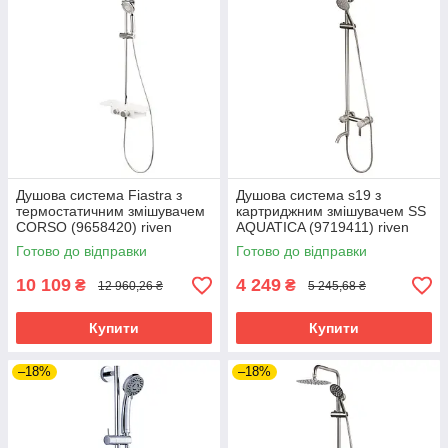
Душова система Fiastra з
Душова система s19 з
термостатичним змішувачем
картриджним змішувачем SS
CORSO (9658420) riven
AQUATICA (9719411) riven
Готово до відправки
Готово до відправки
10 109
4 249
₴
₴
12 960,26 ₴
5 245,68 ₴
Купити
Купити
–18%
–18%