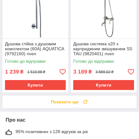
Душова стійка з душовим
Душова система s20 з
комплектом (60A) AQUATICA
картриджним змішувачем SS
(9792160) riven
TAU (9820401) riven
Готово до відправки
Готово до відправки
1 239
3 189
₴
₴
1 510,98 ₴
3 889,02 ₴
Купити
Купити
Показати ще
Про нас
95% позитивних з 128 відгуків за рік