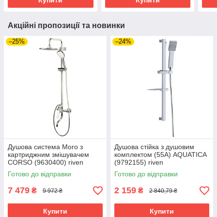
Купити
Купити
Акційні пропозиції та новинки
–25%
–24%
Душова система Moro з
Душова стійка з душовим
картриджним змішувачем
комплектом (55A) AQUATICA
CORSO (9630400) riven
(9792155) riven
Готово до відправки
Готово до відправки
7 479
2 159
₴
₴
9 972 ₴
2 840,79 ₴
Купити
Купити