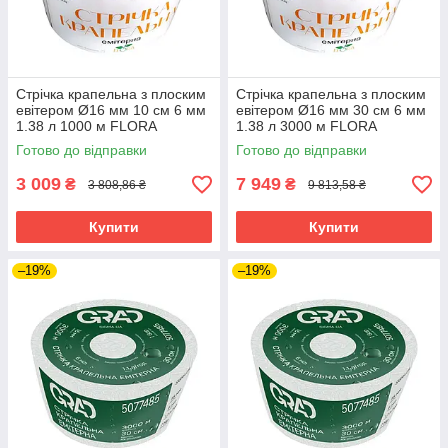
Стрічка крапельна з плоским
Стрічка крапельна з плоским
евітером Ø16 мм 10 см 6 мм
евітером Ø16 мм 30 см 6 мм
1.38 л 1000 м FLORA
1.38 л 3000 м FLORA
(5076894) riven
(5076324) riven
Готово до відправки
Готово до відправки
3 009
7 949
₴
₴
3 808,86 ₴
9 813,58 ₴
Купити
Купити
–19%
–19%