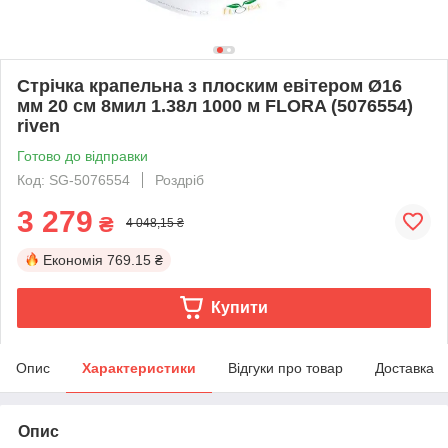
Стрічка крапельна з плоским евітером Ø16
мм 20 см 8мил 1.38л 1000 м FLORA (5076554)
riven
Готово до відправки
Код: SG-5076554
Роздріб
3 279
₴
4 048,15 ₴
Економія
769.15 ₴
Купити
Опис
Характеристики
Відгуки про товар
Доставка
Опис