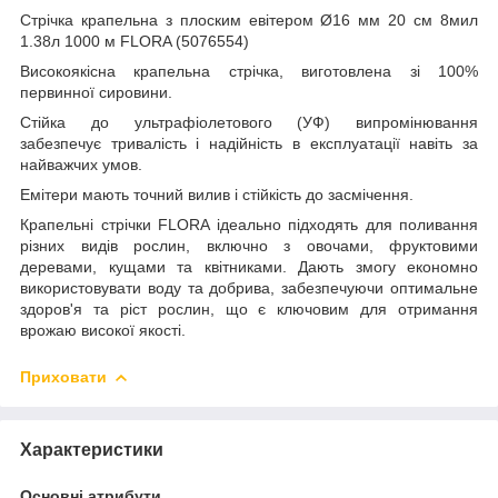
Стрічка крапельна з плоским евітером Ø16 мм 20 см 8мил
1.38л 1000 м FLORA (5076554)
Високоякісна крапельна стрічка, виготовлена зі 100%
первинної сировини.
Стійка до ультрафіолетового (УФ) випромінювання
забезпечує тривалість і надійність в експлуатації навіть за
найважчих умов.
Емітери мають точний вилив і стійкість до засмічення.
Крапельні стрічки FLORA ідеально підходять для поливання
різних видів рослин, включно з овочами, фруктовими
деревами, кущами та квітниками. Дають змогу економно
використовувати воду та добрива, забезпечуючи оптимальне
здоров'я та ріст рослин, що є ключовим для отримання
врожаю високої якості.
Приховати
Характеристики
Основні атрибути