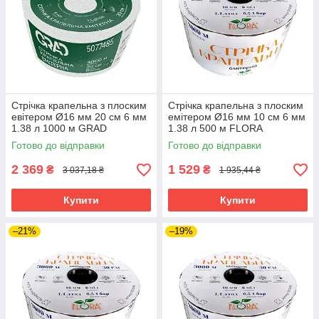
Стрічка крапельна з плоским
Стрічка крапельна з плоским
евітером Ø16 мм 20 см 6 мм
емітером Ø16 мм 10 см 6 мм
1.38 л 1000 м GRAD
1.38 л 500 м FLORA
(5077615) riven
(5076884) riven
Готово до відправки
Готово до відправки
2 369
1 529
₴
₴
3 037,18 ₴
1 935,44 ₴
Купити
Купити
–21%
–19%