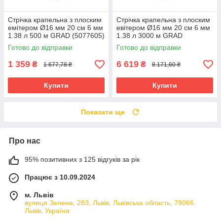
Стрічка крапельна з плоским
Стрічка крапельна з плоским
емітером Ø16 мм 20 см 6 мм
евітером Ø16 мм 20 см 6 мм
1.38 л 500 м GRAD (5077605)
1.38 л 3000 м GRAD
riven
(5077625) riven
Готово до відправки
Готово до відправки
1 359
6 619
₴
₴
1 677,78 ₴
8 171,60 ₴
Купити
Купити
Показати ще
Про нас
95% позитивних з 125 відгуків за рік
Працює з 10.09.2024
м. Львів
вулиця Зелена, 283, Львів, Львівська область, 79066,
Львів, Україна