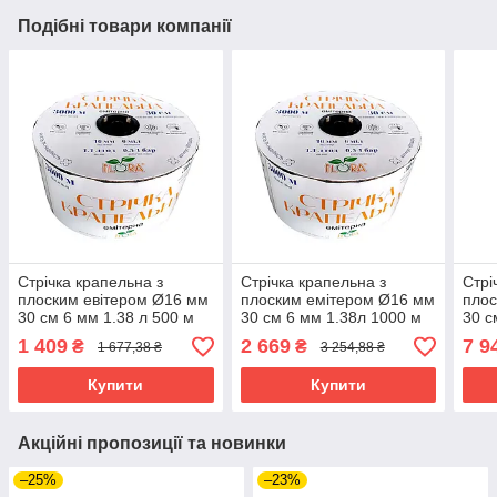
Подібні товари компанії
Стрічка крапельна з
Стрічка крапельна з
Стрі
плоским евітером Ø16 мм
плоским емітером Ø16 мм
плос
30 см 6 мм 1.38 л 500 м
30 см 6 мм 1.38л 1000 м
30 с
FLORA (5076304) riven
FLORA (5076314) riven
FLOR
1 409
2 669
7 9
₴
₴
1 677,38 ₴
3 254,88 ₴
Купити
Купити
Акційні пропозиції та новинки
–25%
–23%