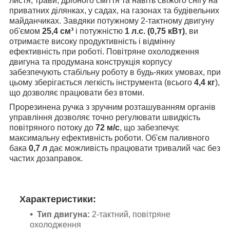
листя, трави, дрібного сміття та навіть свіжого снігу на
приватних ділянках, у садах, на газонах та будівельних
майданчиках. Завдяки потужному 2-тактному двигуну
об'ємом
25,4 см³
і потужністю
1 л.с. (0,75 кВт)
, ви
отримаєте високу продуктивність і відмінну
ефективність при роботі. Повітряне охолодження
двигуна та продумана конструкція корпусу
забезпечують стабільну роботу в будь-яких умовах, при
цьому зберігається легкість інструмента (всього
4,4 кг
),
що дозволяє працювати без втоми.
Прорезинена ручка з зручним розташуванням органів
управління дозволяє точно регулювати швидкість
повітряного потоку до
72 м/с
, що забезпечує
максимальну ефективність роботи. Об'єм паливного
бака
0,7 л
дає можливість працювати тривалий час без
частих дозаправок.
Характеристики:
Тип двигуна:
2-тактний, повітряне
охолодження