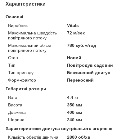
Характеристики
Основні
Виробник
Vitals
Максимальна швидкість
72 м/сек
повітряного потоку
Максимальний об'єм
780 куб.м/год
повітряного потоку
Стан
Новий
Тип
Повітродув садовий
Тип приводу
Бензиновий двигун
Форм-фактор
Переносний
Габаритні розміри
Вага
4.4 кг
Висота
350 мм
Довжина
400 мм
Ширина
240 мм
Характеристики двигуна внутрішнього згоряння
Кількість обертів двигуна
2800 об/хв