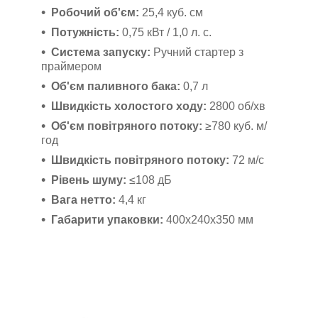
Робочий об'єм:
25,4 куб. см
Потужність:
0,75 кВт / 1,0 л. с.
Система запуску:
Ручний стартер з
праймером
Об'єм паливного бака:
0,7 л
Швидкість холостого ходу:
2800 об/хв
Об'єм повітряного потоку:
≥780 куб. м/
год
Швидкість повітряного потоку:
72 м/с
Рівень шуму:
≤108 дБ
Вага нетто:
4,4 кг
Габарити упаковки:
400х240х350 мм