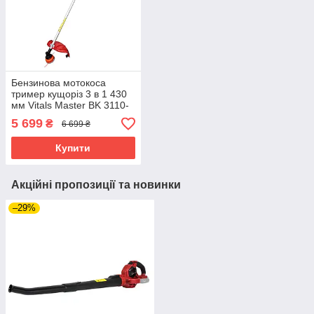
Бензинова мотокоса
тример кущоріз 3 в 1 430
мм Vitals Master BK 3110-
4a садовий триммер
5 699
₴
6 699 ₴
бензиновий кущоріз
Купити
Акційні пропозиції та новинки
–29%