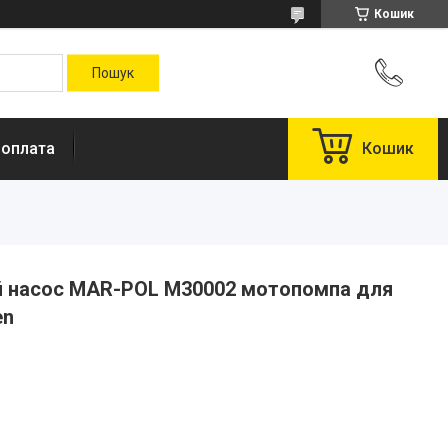
Кошик
 оплата
Кошик
й насос MAR-POL M30002 мотопомпа для
en