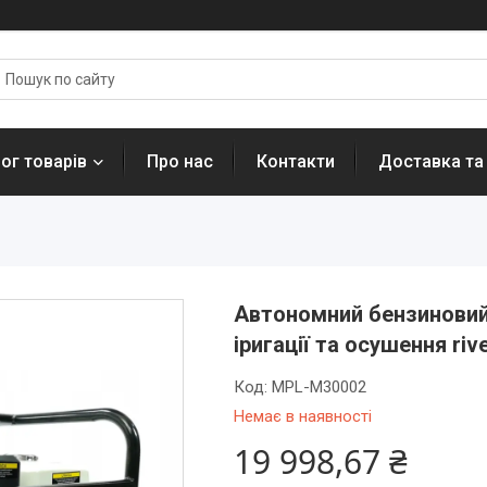
ог товарів
Про нас
Контакти
Доставка та
Автономний бензинови
іригації та осушення riv
Код:
MPL-M30002
Немає в наявності
19 998,67 ₴