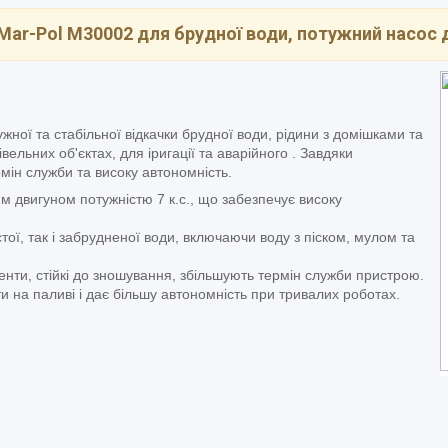
ar-Pol M30002 для брудної води, потужний насос 
ої та стабільної відкачки брудної води, рідини з домішками та
ельних об'єктах, для іригації та аварійного . Завдяки
мін служби та високу автономність.
двигуном потужністю 7 к.с., що забезпечує високу
ої, так і забрудненої води, включаючи воду з піском, мулом та
нти, стійкі до зношування, збільшують термін служби пристрою.
 на паливі і дає більшу автономність при тривалих роботах.