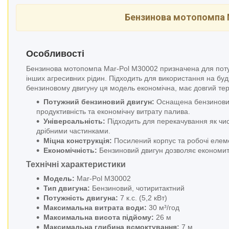
Бензинова мотопомпа M
Особливості
Бензинова мотопомпа Mar-Pol M30002 призначена для потужн
інших агресивних рідин. Підходить для використання на будів
бензиновому двигуну ця модель економічна, має довгий тер
Потужний бензиновий двигун:
Оснащена бензиновим 
продуктивність та економічну витрату палива.
Універсальність:
Підходить для перекачування як чист
дрібними частинками.
Міцна конструкція:
Посилений корпус та робочі елеме
Економічність:
Бензиновий двигун дозволяє економити
Технічні характеристики
Модель:
Mar-Pol M30002
Тип двигуна:
Бензиновий, чотиритактний
Потужність двигуна:
7 к.с. (5,2 кВт)
Максимальна витрата води:
30 м³/год
Максимальна висота підйому:
26 м
Максимальна глибина всмоктування:
7 м