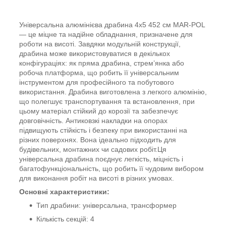
Універсальна алюмінієва драбина 4x5 452 см MAR-POL
— це міцне та надійне обладнання, призначене для
роботи на висоті. Завдяки модульній конструкції,
драбина може використовуватися в декількох
конфігураціях: як пряма драбина, стрем’янка або
робоча платформа, що робить її універсальним
інструментом для професійного та побутового
використання. Драбина виготовлена з легкого алюмінію,
що полегшує транспортування та встановлення, при
цьому матеріал стійкий до корозії та забезпечує
довговічність. Антиковзкі накладки на опорах
підвищують стійкість і безпеку при використанні на
різних поверхнях. Вона ідеально підходить для
будівельних, монтажних чи садових робіт.Ця
універсальна драбина поєднує легкість, міцність і
багатофункціональність, що робить її чудовим вибором
для виконання робіт на висоті в різних умовах.
Основні характеристики:
Тип драбини: універсальна, трансформер
Кількість секцій: 4