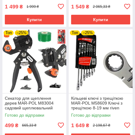
1 499
1 549
₴
₴
1 999 ₴
2 065,33 ₴
Купити
Купити
Топ
–25%
Топ
–25%
Секатор для щеплення
Кільцеві ключі з трещіткою
дерев MAR-POL M83004
MAR-POL M58609 Ключі з
садовий щеплювальний
трещіткою 8-19 мм riven
інструмент riven
Готово до відправки
Готово до відправки
499
1 649
₴
₴
665,33 ₴
2 198,67 ₴