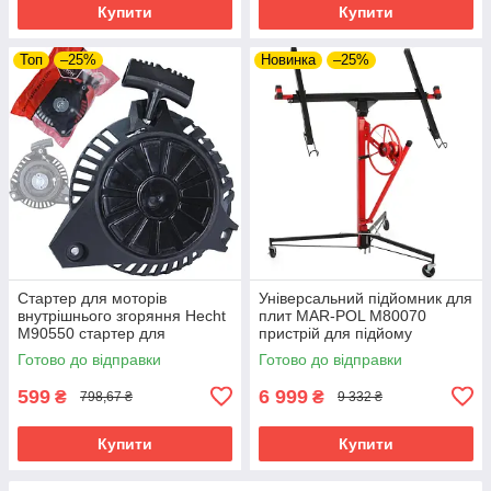
Купити
Купити
Топ
–25%
Новинка
–25%
Стартер для моторів
Універсальний підйомник для
внутрішнього згоряння Hecht
плит MAR-POL M80070
M90550 стартер для
пристрій для підйому
моделей Güde ECO Wheeler
штукатурних плит riven
Готово до відправки
Готово до відправки
riven
599
6 999
₴
₴
798,67 ₴
9 332 ₴
Купити
Купити