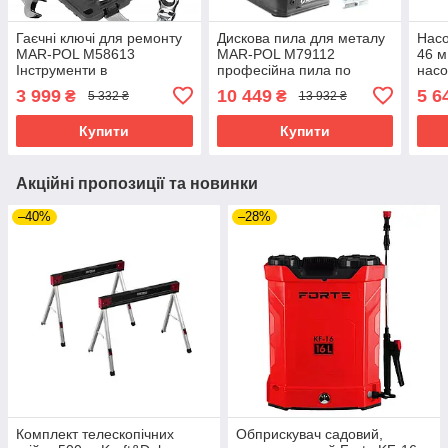
Гаєчні ключі для ремонту
Дискова пила для металу
Насо
MAR-POL M58613
MAR-POL M79112
46 
Інструменти в
професійна пила по
насо
пластиковому кейсі riven
металу riven
rive
3 999
10 449
5 6
₴
₴
5 332 ₴
13 932 ₴
Купити
Купити
Акційні пропозиції та новинки
–40%
–28%
Комплект телескопічних
Обприскувач садовий,