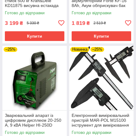
стійок 500 кг Kraft&Dele
акумуляторний Forte KF-16
KD11875 висувна естакада
8Ah, Акум обприскувач бак
riven
16 літрів
Готово до відправки
Готово до відправки
3 199
1 819
₴
₴
5 330 ₴
2 519 ₴
Купити
Купити
–25%
Новинка
–25%
Зварювальний апарат із
Електронний вимірювальний
цифровим дисплеєм 20-250
пристрій MAR-POL M15100
А, 9 кВА Helper HI-250D
інструмент для вимірювання
riven
Готово до відправки
Готово до відправки