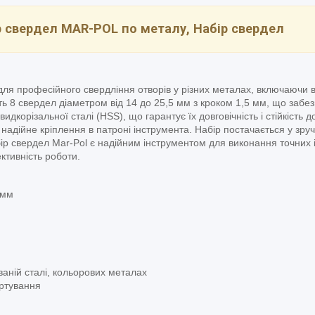
р свердел MAR-POL по металу, Набір свердел
для професійного свердління отворів у різних металах, включаючи 
ять 8 свердел діаметром від 14 до 25,5 мм з кроком 1,5 мм, що заб
идкорізальної сталі (HSS), що гарантує їх довговічність і стійкість 
надійне кріплення в патроні інструмента. Набір постачається у зру
ір свердел Mar-Pol є надійним інструментом для виконання точних 
ктивність роботи.
 мм
ваній сталі, кольорових металах
ортування