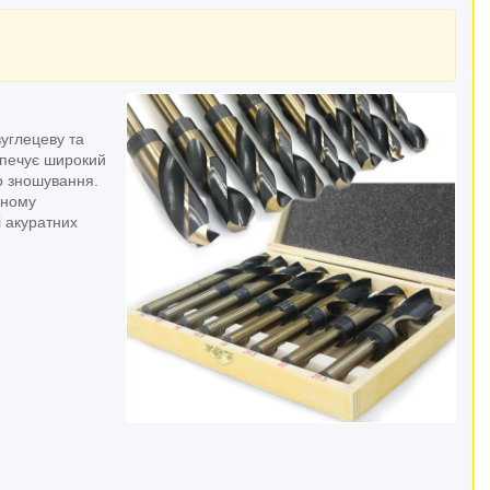
вуглецеву та
езпечує широкий
до зношування.
чному
і акуратних