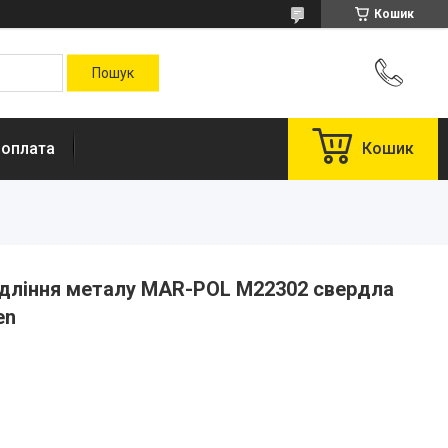
Кошик
 оплата
Кошик
рдління металу MAR-POL M22302 свердла
en