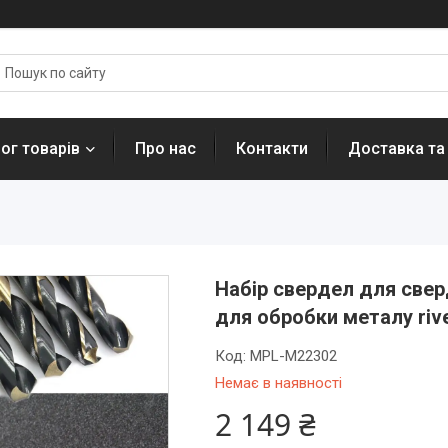
ог товарів
Про нас
Контакти
Доставка та
Набір свердел для све
для обробки металу riv
Код:
MPL-M22302
Немає в наявності
2 149 ₴