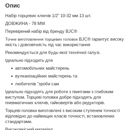
Опис
Набір торцевих ключів 1/2" 10-32 мм 13 шт.
ДОВЖИНА - 78 ММ
Перевірений набір від бренду BJC®
️
.
Точне виготовлення торцевих головок
BJC®
гарантує високу
якість і довговічність під час використання
Рекомендується для будь-якої технічної галузі.
Ідеально підходить для
автомобільних майстерень
вулканізаційних майстерень та
любителів "зроби сам
Ідеально підходять для роботи з гвинтами з глибоким
виступом.
Торцеві головки добре підходять для
пневматичних ключів, гайковертів або редукторів.
Торцеві головки виготовлені з високим ступенем точності
відповідно до найвищих класів точності, встановлених
стандартами.
Високоякісний матеріал