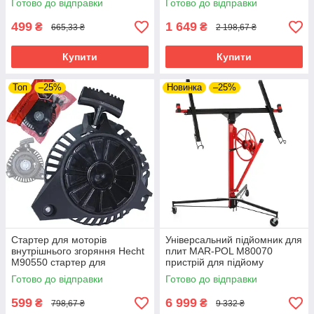
Готово до відправки
Готово до відправки
499
1 649
₴
₴
665,33 ₴
2 198,67 ₴
Купити
Купити
Топ
–25%
Новинка
–25%
Стартер для моторів
Універсальний підйомник для
внутрішнього згоряння Hecht
плит MAR-POL M80070
M90550 стартер для
пристрій для підйому
моделей Güde ECO Wheeler
штукатурних плит riven
Готово до відправки
Готово до відправки
riven
599
6 999
₴
₴
798,67 ₴
9 332 ₴