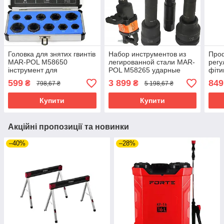
Головка для знятих гвинтів
Набор инструментов из
Про
MAR-POL M58650
легированной стали MAR-
регу
інструмент для
POL M58265 ударные
фіти
пошкоджених гвинтів riven
головки Torx и Hex riven
труб
599
3 899
849
₴
₴
798,67 ₴
5 198,67 ₴
ерго
rive
Купити
Купити
Акційні пропозиції та новинки
–40%
–28%