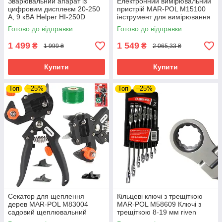
Зварювальний апарат із
Електронний вимірювальний
цифровим дисплеєм 20-250
пристрій MAR-POL M15100
А, 9 кВА Helper HI-250D
інструмент для вимірювання
riven
Готово до відправки
Готово до відправки
1 499
1 549
₴
₴
1 999 ₴
2 065,33 ₴
Купити
Купити
Топ
–25%
Топ
–25%
Секатор для щеплення
Кільцеві ключі з трещіткою
дерев MAR-POL M83004
MAR-POL M58609 Ключі з
садовий щеплювальний
трещіткою 8-19 мм riven
інструмент riven