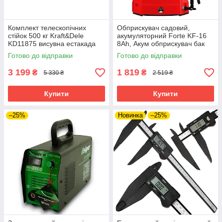
Комплект телескопічних
Обприскувач садовий,
стійок 500 кг Kraft&Dele
акумуляторний Forte KF-16
KD11875 висувна естакада
8Ah, Акум обприскувач бак
riven
16 літрів
Готово до відправки
Готово до відправки
3 199
1 819
₴
₴
5 330 ₴
2 519 ₴
Купити
Купити
–25%
Новинка
–25%