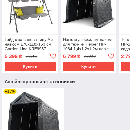
Гойдалка садова типу А з
Навіс із двосхилим дахом
Тепл
навісом 170x118x153 см
для техніки Helper HP-
HP-1
Garden Line KRE9987
1084 1,4x1,2x1,2м навіс
садо
лавка-гойдалка для 3 осіб
для захисту від сонця та
росл
5 399
6 799
2 7
₴
₴
6 301 ₴
7 799 ₴
з подушками
дощу
для 
Купити
Купити
Акційні пропозиції та новинки
–13%