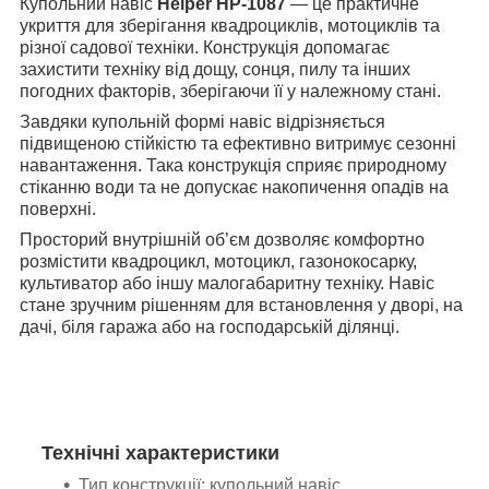
Купольний навіс
Helper HP-1087
— це практичне
укриття для зберігання квадроциклів, мотоциклів та
різної садової техніки. Конструкція допомагає
захистити техніку від дощу, сонця, пилу та інших
погодних факторів, зберігаючи її у належному стані.
Завдяки купольній формі навіс відрізняється
підвищеною стійкістю та ефективно витримує сезонні
навантаження. Така конструкція сприяє природному
стіканню води та не допускає накопичення опадів на
поверхні.
Просторий внутрішній об’єм дозволяє комфортно
розмістити квадроцикл, мотоцикл, газонокосарку,
культиватор або іншу малогабаритну техніку. Навіс
стане зручним рішенням для встановлення у дворі, на
дачі, біля гаража або на господарській ділянці.
Технічні характеристики
Тип конструкції: купольний навіс